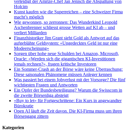
verteidigt der Amrize-Chef Jan Jenisch die Abspaltung von
Holcim
Kunst kaufen wie die Superreichen – eine Schweizer Firma
macht’s möglich
Wie gewonnen, so zerronnen: Das Wunderkind Leopold
Aschenbrenner schliesst grosse Wetten auf KI ab – und
verliert Milliarden
Finanzhistoriker Jim Grant sieht Gold als Antwort auf das
aufgeblähte Geldsystem: «Ungedecktes Geld ist nur eine
Modeerscheinung»
Sorgen über hohe neue Schulden bei Amazon, Microsoft,
Oracle: «Werden sich die gigantischen KI-Investitionen
jemals rechnen?», fragen kritische Investoren
Ein Sommer-Crash an der Börse wäre keine Überraschung:
Diese saisonalen Phänomene müssen Anleger kennen
Was passiert bei einem Jobverlust mit der Vorsorge? Die fünf
wichtigsten Fragen und Antworten
Ein Opfer der Bundesbeteiligung? Warum die Swisscom in
die zweite Börsenliga absteigt
«Buy to let» für Fortgeschrittene: Ein Kurs in angewandter
Bürokratie
Open AI läuft die Zeit davon. Die KI-Firma muss um ihren
Börsengang zittern
Kategorien