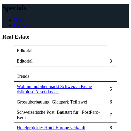
Specials
Home
Specials
Real Estate
Editorial
Editorial
3
Trends
Wohnimmobilienmarkt Schweiz: «Keine
5
risikolose Assetklasse»
Grossüberbauung: Glattpark Teil zwei
6
Schweizerische Post: Baustart für «PostParc»
7
Bern
Hotelprojekte: Hotel Europe verkauft
8