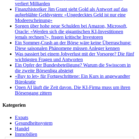
verliert Milliarden
Finanzhistoriker Jim Grant sieht Gold als Antwort auf das
aufgeblähte Geldsystem: «Ungedecktes Geld ist nur eine
Modeerscheinung»
Sorgen über hohe neue Schulden bei Amazon, Microsoft,
Oracle: «Werden sich die gigantischen KI-Investitionen
jemals rechnen?», fragen kritische Investoren
Ein Sommer-Crash an der Börse wäre keine Überraschung:
Diese saisonalen Phänomene müssen Anleger kennen
Was passiert bei einem Jobverlust mit der Vorsorge? Die fünf
wichtigsten Fragen und Antworten
Ein Opfer der Bundesbeteiligung? Warum die Swisscom in
die zweite Börsenliga absteigt
«Buy to let» für Fortgeschrittene: Ein Kurs in angewandter
Bürokratie
Open AI läuft die Zeit davon. Die KI-Firma muss um ihren
Börsengang zittern
Kategorien
Expats
Gesundheitssystem
Handel
Immobilien