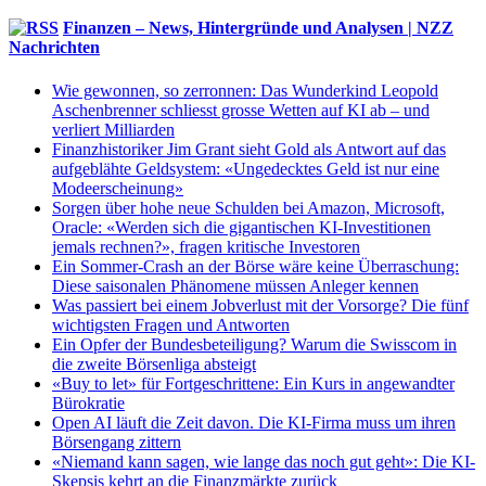
Finanzen – News, Hintergründe und Analysen | NZZ
Nachrichten
Wie gewonnen, so zerronnen: Das Wunderkind Leopold
Aschenbrenner schliesst grosse Wetten auf KI ab – und
verliert Milliarden
Finanzhistoriker Jim Grant sieht Gold als Antwort auf das
aufgeblähte Geldsystem: «Ungedecktes Geld ist nur eine
Modeerscheinung»
Sorgen über hohe neue Schulden bei Amazon, Microsoft,
Oracle: «Werden sich die gigantischen KI-Investitionen
jemals rechnen?», fragen kritische Investoren
Ein Sommer-Crash an der Börse wäre keine Überraschung:
Diese saisonalen Phänomene müssen Anleger kennen
Was passiert bei einem Jobverlust mit der Vorsorge? Die fünf
wichtigsten Fragen und Antworten
Ein Opfer der Bundesbeteiligung? Warum die Swisscom in
die zweite Börsenliga absteigt
«Buy to let» für Fortgeschrittene: Ein Kurs in angewandter
Bürokratie
Open AI läuft die Zeit davon. Die KI-Firma muss um ihren
Börsengang zittern
«Niemand kann sagen, wie lange das noch gut geht»: Die KI-
Skepsis kehrt an die Finanzmärkte zurück