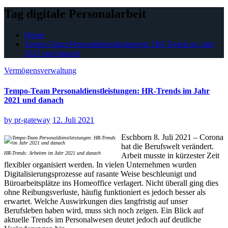
Tag digitale Personalarbeit
Home
Tempo-Team Personaldienstleistungen: HR-Trends im Jahr
2021 und danach
Vermögensverwaltung
Tempo-Team Personaldienstleistungen: HR-Trends im Jahr
2021 und danach
by
pr-gateway
12. Juli 2021
Eschborn 8. Juli 2021 – Corona
hat die Berufswelt verändert.
HR-Trends: Arbeiten im Jahr 2021 und danach
Arbeit musste in kürzester Zeit
flexibler organisiert werden. In vielen Unternehmen wurden
Digitalisierungsprozesse auf rasante Weise beschleunigt und
Büroarbeitsplätze ins Homeoffice verlagert. Nicht überall ging dies
ohne Reibungsverluste, häufig funktioniert es jedoch besser als
erwartet. Welche Auswirkungen dies langfristig auf unser
Berufsleben haben wird, muss sich noch zeigen. Ein Blick auf
aktuelle Trends im Personalwesen deutet jedoch auf deutliche