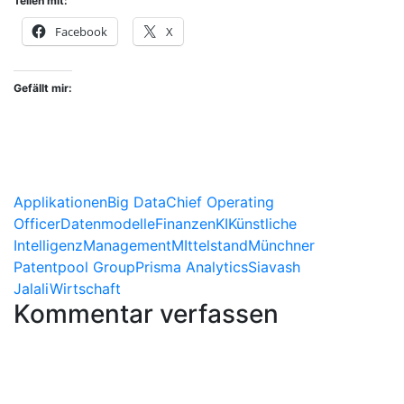
Teilen mit:
Facebook
X
Gefällt mir:
Applikationen
Big Data
Chief Operating
Officer
Datenmodelle
Finanzen
KI
Künstliche
Intelligenz
Management
MIttelstand
Münchner
Patentpool Group
Prisma Analytics
Siavash
Jalali
Wirtschaft
Kommentar verfassen