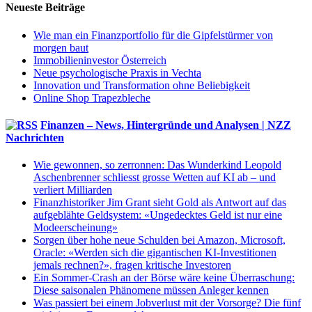
Neueste Beiträge
Wie man ein Finanzportfolio für die Gipfelstürmer von
morgen baut
Immobilieninvestor Österreich
Neue psychologische Praxis in Vechta
Innovation und Transformation ohne Beliebigkeit
Online Shop Trapezbleche
Finanzen – News, Hintergründe und Analysen | NZZ
Nachrichten
Wie gewonnen, so zerronnen: Das Wunderkind Leopold
Aschenbrenner schliesst grosse Wetten auf KI ab – und
verliert Milliarden
Finanzhistoriker Jim Grant sieht Gold als Antwort auf das
aufgeblähte Geldsystem: «Ungedecktes Geld ist nur eine
Modeerscheinung»
Sorgen über hohe neue Schulden bei Amazon, Microsoft,
Oracle: «Werden sich die gigantischen KI-Investitionen
jemals rechnen?», fragen kritische Investoren
Ein Sommer-Crash an der Börse wäre keine Überraschung:
Diese saisonalen Phänomene müssen Anleger kennen
Was passiert bei einem Jobverlust mit der Vorsorge? Die fünf