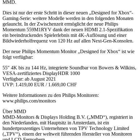
MMD.
Dies ist nur der erste Schritt in dieser neuen „Designed for Xbox“-
Gaming-Serie: weitere Modelle werden in den folgenden Monaten
gelauncht. In der Zwischenzeit ermöglicht der neue Philips
Momentum 559M1RYV dank der neuen HDMI 2.1-Spezifikation
ein beeindruckendes Spielerlebnis mit 4K-Auflösung und einer
Bildwiederholfrequenz von 120 Hz auf allen Next-Gen-Konsolen.
Der neue Philips Momentum Monitor „Designed for Xbox“ ist wie
folgt verfügbar:
55″ 4K bis zu 144 Hz, integrierte Soundbar von Bowers & Wilkins,
VESA-zertifiziertes DisplayHDR 1000
Verfügbar: ab August 2021
UVP: 1.419,00 EUR / 1.669,00 CHF
Weitere Informationen zu den Philips Monitoren:
www.philips.com/monitors
Über MMD
MMD-Monitors & Displays Holding B.V. („MMD“), registriert in
den Niederlanden, mit Hauptsitz in Amsterdam, ist ein
hundertprozentiges Unternehmen von TPV Technology Limited
(„TPV“), einem der weltweit führenden Hersteller von Monitoren
und LCD-Fernsehern.