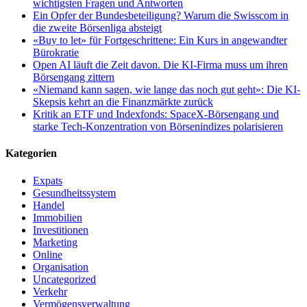
wichtigsten Fragen und Antworten
Ein Opfer der Bundesbeteiligung? Warum die Swisscom in
die zweite Börsenliga absteigt
«Buy to let» für Fortgeschrittene: Ein Kurs in angewandter
Bürokratie
Open AI läuft die Zeit davon. Die KI-Firma muss um ihren
Börsengang zittern
«Niemand kann sagen, wie lange das noch gut geht»: Die KI-
Skepsis kehrt an die Finanzmärkte zurück
Kritik an ETF und Indexfonds: SpaceX-Börsengang und
starke Tech-Konzentration von Börsenindizes polarisieren
Kategorien
Expats
Gesundheitssystem
Handel
Immobilien
Investitionen
Marketing
Online
Organisation
Uncategorized
Verkehr
Vermögensverwaltung