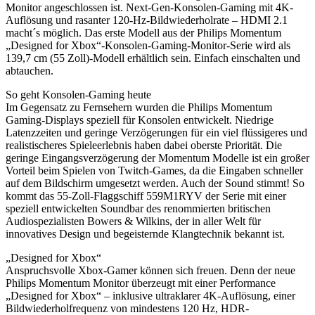
Monitor angeschlossen ist. Next-Gen-Konsolen-Gaming mit 4K-
Auflösung und rasanter 120-Hz-Bildwiederholrate – HDMI 2.1
macht´s möglich. Das erste Modell aus der Philips Momentum
„Designed for Xbox“-Konsolen-Gaming-Monitor-Serie wird als
139,7 cm (55 Zoll)-Modell erhältlich sein. Einfach einschalten und
abtauchen.
So geht Konsolen-Gaming heute
Im Gegensatz zu Fernsehern wurden die Philips Momentum
Gaming-Displays speziell für Konsolen entwickelt. Niedrige
Latenzzeiten und geringe Verzögerungen für ein viel flüssigeres und
realistischeres Spieleerlebnis haben dabei oberste Priorität. Die
geringe Eingangsverzögerung der Momentum Modelle ist ein großer
Vorteil beim Spielen von Twitch-Games, da die Eingaben schneller
auf dem Bildschirm umgesetzt werden. Auch der Sound stimmt! So
kommt das 55-Zoll-Flaggschiff 559M1RYV der Serie mit einer
speziell entwickelten Soundbar des renommierten britischen
Audiospezialisten Bowers & Wilkins, der in aller Welt für
innovatives Design und begeisternde Klangtechnik bekannt ist.
„Designed for Xbox“
Anspruchsvolle Xbox-Gamer können sich freuen. Denn der neue
Philips Momentum Monitor überzeugt mit einer Performance
„Designed for Xbox“ – inklusive ultraklarer 4K-Auflösung, einer
Bildwiederholfrequenz von mindestens 120 Hz, HDR-