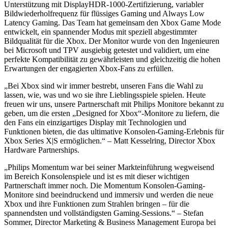
Unterstützung mit DisplayHDR-1000-Zertifizierung, variabler
Bildwiederholfrequenz für flüssiges Gaming und Always Low
Latency Gaming. Das Team hat gemeinsam den Xbox Game Mode
entwickelt, ein spannender Modus mit speziell abgestimmter
Bildqualität für die Xbox. Der Monitor wurde von den Ingenieuren
bei Microsoft und TPV ausgiebig getestet und validiert, um eine
perfekte Kompatibilität zu gewährleisten und gleichzeitig die hohen
Erwartungen der engagierten Xbox-Fans zu erfüllen.
„Bei Xbox sind wir immer bestrebt, unseren Fans die Wahl zu
lassen, wie, was und wo sie ihre Lieblingsspiele spielen. Heute
freuen wir uns, unsere Partnerschaft mit Philips Monitore bekannt zu
geben, um die ersten „Designed for Xbox“-Monitore zu liefern, die
den Fans ein einzigartiges Display mit Technologien und
Funktionen bieten, die das ultimative Konsolen-Gaming-Erlebnis für
Xbox Series X|S ermöglichen.“ – Matt Kesselring, Director Xbox
Hardware Partnerships.
„Philips Momentum war bei seiner Markteinführung wegweisend
im Bereich Konsolenspiele und ist es mit dieser wichtigen
Partnerschaft immer noch. Die Momentum Konsolen-Gaming-
Monitore sind beeindruckend und immersiv und werden die neue
Xbox und ihre Funktionen zum Strahlen bringen – für die
spannendsten und vollständigsten Gaming-Sessions.“ – Stefan
Sommer, Director Marketing & Business Management Europa bei