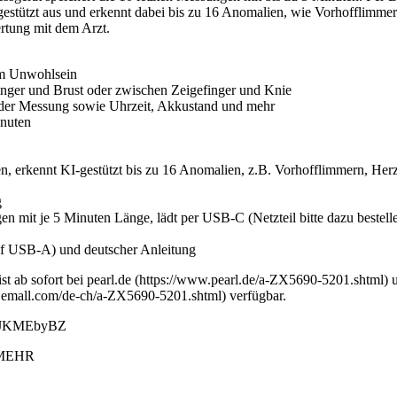
estützt aus und erkennt dabei bis zu 16 Anomalien, wie Vorhofflimme
rtung mit dem Arzt.
em Unwohlsein
nger und Brust oder zwischen Zeigefinger und Knie
er Messung sowie Uhrzeit, Akkustand und mehr
inuten
en, erkennt KI-gestützt bis zu 16 Anomalien, z.B. Vorhofflimmern, He
g
 mit je 5 Minuten Länge, lädt per USB-C (Netzteil bitte dazu bestell
 USB-A) und deutscher Anleitung
 ab sofort bei pearl.de (https://www.pearl.de/a-ZX5690-5201.shtml)
w.emall.com/de-ch/a-ZX5690-5201.shtml) verfügbar.
n46rJKMEbyBZ
& MEHR