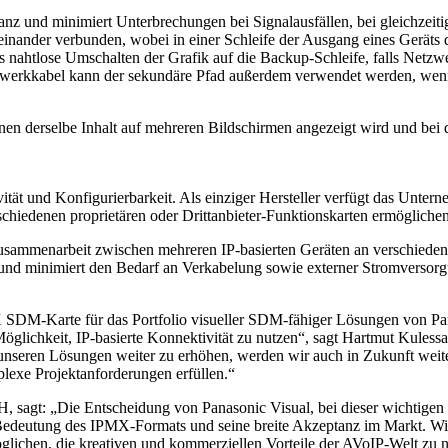
 und minimiert Unterbrechungen bei Signalausfällen, bei gleichzeitig
inander verbunden, wobei in einer Schleife der Ausgang eines Geräts d
ahtlose Umschalten der Grafik auf die Backup-Schleife, falls Netzwe
kkabel kann der sekundäre Pfad außerdem verwendet werden, wenn der p
nen derselbe Inhalt auf mehreren Bildschirmen angezeigt wird und bei
vität und Konfigurierbarkeit. Als einziger Hersteller verfügt das Unt
rschiedenen proprietären oder Drittanbieter-Funktionskarten ermöglich
mmenarbeit zwischen mehreren IP-basierten Geräten an verschiedenen
und minimiert den Bedarf an Verkabelung sowie externer Stromversorgun
DM-Karte für das Portfolio visueller SDM-fähiger Lösungen von Pana
Möglichkeit, IP-basierte Konnektivität zu nutzen“, sagt Hartmut Kules
unseren Lösungen weiter zu erhöhen, werden wir auch in Zukunft weit
lexe Projektanforderungen erfüllen.“
, sagt: „Die Entscheidung von Panasonic Visual, bei dieser wichtig
Bedeutung des IPMX-Formats und seine breite Akzeptanz im Markt. Wir
ichen, die kreativen und kommerziellen Vorteile der AVoIP-Welt zu n