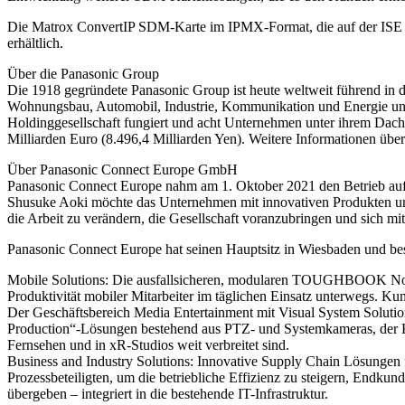
Die Matrox ConvertIP SDM-Karte im IPMX-Format, die auf der ISE 20
erhältlich.
Über die Panasonic Group
Die 1918 gegründete Panasonic Group ist heute weltweit führend in
Wohnungsbau, Automobil, Industrie, Kommunikation und Energie und 
Holdinggesellschaft fungiert und acht Unternehmen unter ihrem Dach
Milliarden Euro (8.496,4 Milliarden Yen). Weitere Informationen über 
Über Panasonic Connect Europe GmbH
Panasonic Connect Europe nahm am 1. Oktober 2021 den Betrieb auf u
Shusuke Aoki möchte das Unternehmen mit innovativen Produkten und i
die Arbeit zu verändern, die Gesellschaft voranzubringen und sich mi
Panasonic Connect Europe hat seinen Hauptsitz in Wiesbaden und bes
Mobile Solutions: Die ausfallsicheren, modularen TOUGHBOOK Noteb
Produktivität mobiler Mitarbeiter im täglichen Einsatz unterwegs. K
Der Geschäftsbereich Media Entertainment mit Visual System Solution
Production“-Lösungen bestehend aus PTZ- und Systemkameras, der K
Fernsehen und in xR-Studios weit verbreitet sind.
Business and Industry Solutions: Innovative Supply Chain Lösungen 
Prozessbeteiligten, um die betriebliche Effizienz zu steigern, Endkun
übergeben – integriert in die bestehende IT-Infrastruktur.