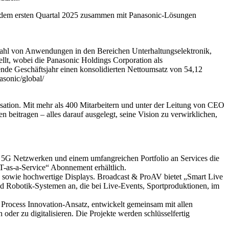
b dem ersten Quartal 2025 zusammen mit Panasonic-Lösungen
lzahl von Anwendungen in den Bereichen Unterhaltungselektronik,
lt, wobei die Panasonic Holdings Corporation als
nde Geschäftsjahr einen konsolidierten Nettoumsatz von 54,12
asonic/global/
sation. Mit mehr als 400 Mitarbeitern und unter der Leitung von CEO
eitragen – alles darauf ausgelegt, seine Vision zu verwirklichen,
5G Netzwerken und einem umfangreichen Portfolio an Services die
IT-as-a-Service“ Abonnement erhältlich.
en sowie hochwertige Displays. Broadcast & ProAV bietet „Smart Live
Robotik-Systemen an, die bei Live-Events, Sportproduktionen, im
 Process Innovation-Ansatz, entwickelt gemeinsam mit allen
oder zu digitalisieren. Die Projekte werden schlüsselfertig