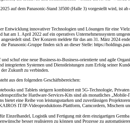
25 auf dem Panasonic-Stand 3J500 (Halle 3) vorgestellt wird, ist a
 der Entwicklung innovativer Technologien und Lösungen für eine Vie
hat am 1. April 2022 auf ein operatives Unternehmenssystem umgestel
 angesiedelt sind. Der Konzern meldete für das am 31. März 2024 ende
die Panasonic-Gruppe finden sich an dieser Stelle: https://holdings.pan
nd schuf eine neue Business-to-Business-orientierte und agile Organi
ntegrierten Systemen und Dienstleistungen zum Erfolg seiner Kunden b
t der Zukunft zu verbinden.
teht aus den folgenden Geschäftsbereichen:
ooks und Tablets steigern kombiniert mit 5G-Technologie, Privaten 
undenspezifische Hardware-Services-Kits sind als monatliches „Mobile-
s bietet eine Reihe von leistungsstarken und zuverlässigen Projektor
AIROS IT/IP-Videoproduktions-Plattform, Camcordern, Mischern und 
für Einzelhandel, Logistik und Fertigung mit dem einzigartigen Gemba
denwünsche besser realisieren zu können und Prozesse zu automatisieren 