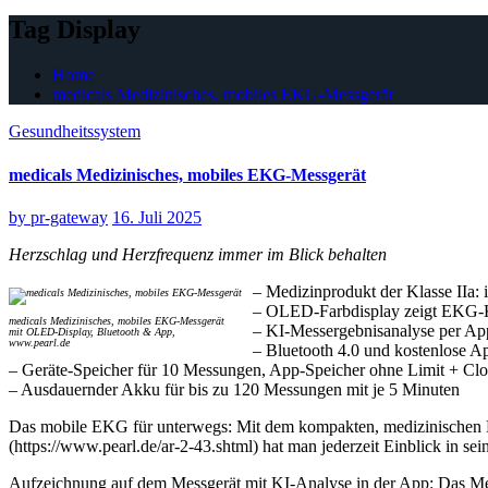
Tag Display
Home
medicals Medizinisches, mobiles EKG-Messgerät
Gesundheitssystem
medicals Medizinisches, mobiles EKG-Messgerät
by
pr-gateway
16. Juli 2025
Herzschlag und Herzfrequenz immer im Blick behalten
– Medizinprodukt der Klasse IIa:
– OLED-Farbdisplay zeigt EKG-
medicals Medizinisches, mobiles EKG-Messgerät
– KI-Messergebnisanalyse per Ap
mit OLED-Display, Bluetooth & App,
www.pearl.de
– Bluetooth 4.0 und kostenlose 
– Geräte-Speicher für 10 Messungen, App-Speicher ohne Limit + Cl
– Ausdauernder Akku für bis zu 120 Messungen mit je 5 Minuten
Das mobile EKG für unterwegs: Mit dem kompakten, medizinischen 
(https://www.pearl.de/ar-2-43.shtml) hat man jederzeit Einblick in s
Aufzeichnung auf dem Messgerät mit KI-Analyse in der App: Das Messg