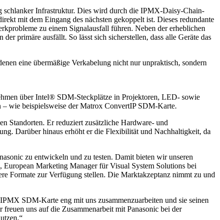
 schlanker Infrastruktur. Dies wird durch die IPMX-Daisy-Chain-
irekt mit dem Eingang des nächsten gekoppelt ist. Dieses redundante
rkprobleme zu einem Signalausfall führen. Neben der erheblichen
rimäre ausfällt. So lässt sich sicherstellen, dass alle Geräte das
 denen eine übermäßige Verkabelung nicht nur unpraktisch, sondern
ernehmen über Intel® SDM-Steckplätze in Projektoren, LED- sowie
en – wie beispielsweise der Matrox ConvertIP SDM-Karte.
 Standorten. Er reduziert zusätzliche Hardware- und
g. Darüber hinaus erhöht er die Flexibilität und Nachhaltigkeit, da
sonic zu entwickeln und zu testen. Damit bieten wir unseren
sa, European Marketing Manager für Visual System Solutions bei
ere Formate zur Verfügung stellen. Die Marktakzeptanz nimmt zu und
en IPMX SDM-Karte eng mit uns zusammenzuarbeiten und sie seinen
 freuen uns auf die Zusammenarbeit mit Panasonic bei der
utzen.“