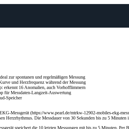
 ideal zur spontanen und regelmäßigen Messung
Kurve und Herzfrequenz während der Messung
p: erkennt 16 Anomalien, auch Vorhofflimmern
App für Messdaten-Langzeit-Auswertung
oud-Speicher
EKG-Messgerät (https://www.pearl.de/mtrkw-12902-mobiles-ekg-messg
einen Herzrhythmus. Die Messdauer von 30 Sekunden bis zu 5 Minuten ist
erät speichert die 10 letzten Messungen mit bis zu 5 Minuten. Per Bl