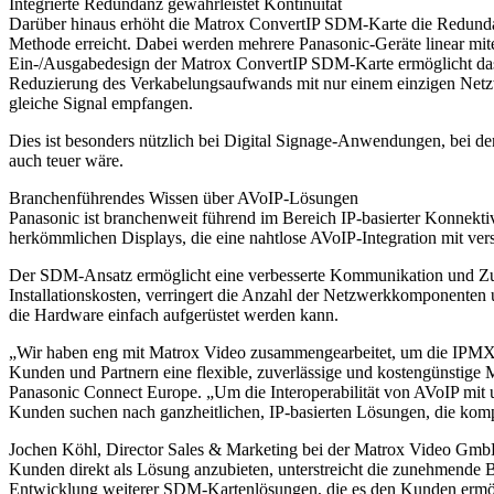
Integrierte Redundanz gewährleistet Kontinuität
Darüber hinaus erhöht die Matrox ConvertIP SDM-Karte die Redundanz
Methode erreicht. Dabei werden mehrere Panasonic-Geräte linear mite
Ein-/Ausgabedesign der Matrox ConvertIP SDM-Karte ermöglicht das n
Reduzierung des Verkabelungsaufwands mit nur einem einzigen Netzwer
gleiche Signal empfangen.
Dies ist besonders nützlich bei Digital Signage-Anwendungen, bei de
auch teuer wäre.
Branchenführendes Wissen über AVoIP-Lösungen
Panasonic ist branchenweit führend im Bereich IP-basierter Konnekti
herkömmlichen Displays, die eine nahtlose AVoIP-Integration mit ve
Der SDM-Ansatz ermöglicht eine verbesserte Kommunikation und Zusa
Installationskosten, verringert die Anzahl der Netzwerkkomponenten 
die Hardware einfach aufgerüstet werden kann.
„Wir haben eng mit Matrox Video zusammengearbeitet, um die IPMX S
Kunden und Partnern eine flexible, zuverlässige und kostengünstige 
Panasonic Connect Europe. „Um die Interoperabilität von AVoIP mit 
Kunden suchen nach ganzheitlichen, IP-basierten Lösungen, die komp
Jochen Köhl, Director Sales & Marketing bei der Matrox Video GmbH
Kunden direkt als Lösung anzubieten, unterstreicht die zunehmende 
Entwicklung weiterer SDM-Kartenlösungen, die es den Kunden ermögl