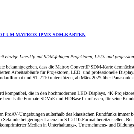
OT UM MATROX IPMX SDM-KARTEN
t einzige Line-Up mit SDM-fähigen Projektoren, LED- und professione
ute bekanntgegeben, dass die Matrox ConvertIP SDM-Karte demnächst 
sierten Arbeitsabläufe für Projektoren, LED- und professionelle Displa
ardformat und ST 2110 unterstützen, ab März 2025 über Panasonic erh
d kompatibel, die in den hochmodernen LED-Displays, 4K-Projektore
die bereits die Formate SDVoE und HDBaseT umfassen, für seine Kund
nen ProAV-Umgebungen außerhalb des klassischen Rundfunks immer beli
o Sekunde bei geringer Latenz im ST 2110-Format bereitzustellen. Bei
g komprimierter Medien in Unterhaltungs-, Unternehmens- und Bildung