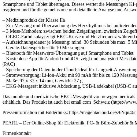
Smartphone und Tablet übertragen. Dieses wertet die Messungen KI-g
reagieren und für die gemeinsame und detaillierte Analyse und Auswe
– Medizinprodukt der Klasse IIa
– Zur Messung und Überwachung des Herzrhythmus bei auftretend
– 3 Mess-Methoden: zwischen beiden Zeigefingern, zwischen Zeigefi
– OLED-Farbdisplay: zeigt EKG-Kurve und Herzfrequenz während d
– Aufzeichnungsdauer je Messung: mind. 30 Sekunden bis max. 5 M
– Geräte-Datenspeicher für 10 Messungen
– Bluetooth für Messwerte-Übertragung auf Smartphone und Tablet
– Kostenlose App für Android und iOS: zeigt und analysiert Messdat
(PAC)
– Speicherung der Daten in der Cloud: ideal für Langzeit-Auswertun
– Stromversorgung: Li-Ion-Akku mit 90 mAh für bis zu 120 Messungen
– Maße: 97 x 37 x 14 mm, Gewicht: 27 g
– EKG-Messgerät inklusive Abdeckung, USB-Ladekabel (USB-C auf
Das mobile und medizinische EKG-Messgerät von newgen medicals ist
erhältlich. Das Produkt ist auch bei emall.com_Schweiz (https://ww
Presseinformation mit Bilderlinks: https://magentacloud.de/s/6Yq
PEARL – Der Online-Shop für Elektronik, PC- & Büro-Zubehör 
Firmenkontakt