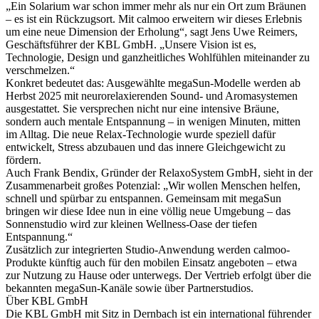
„Ein Solarium war schon immer mehr als nur ein Ort zum Bräunen
– es ist ein Rückzugsort. Mit calmoo erweitern wir dieses Erlebnis
um eine neue Dimension der Erholung“, sagt Jens Uwe Reimers,
Geschäftsführer der KBL GmbH. „Unsere Vision ist es,
Technologie, Design und ganzheitliches Wohlfühlen miteinander zu
verschmelzen.“
Konkret bedeutet das: Ausgewählte megaSun-Modelle werden ab
Herbst 2025 mit neurorelaxierenden Sound- und Aromasystemen
ausgestattet. Sie versprechen nicht nur eine intensive Bräune,
sondern auch mentale Entspannung – in wenigen Minuten, mitten
im Alltag. Die neue Relax-Technologie wurde speziell dafür
entwickelt, Stress abzubauen und das innere Gleichgewicht zu
fördern.
Auch Frank Bendix, Gründer der RelaxoSystem GmbH, sieht in der
Zusammenarbeit großes Potenzial: „Wir wollen Menschen helfen,
schnell und spürbar zu entspannen. Gemeinsam mit megaSun
bringen wir diese Idee nun in eine völlig neue Umgebung – das
Sonnenstudio wird zur kleinen Wellness-Oase der tiefen
Entspannung.“
Zusätzlich zur integrierten Studio-Anwendung werden calmoo-
Produkte künftig auch für den mobilen Einsatz angeboten – etwa
zur Nutzung zu Hause oder unterwegs. Der Vertrieb erfolgt über die
bekannten megaSun-Kanäle sowie über Partnerstudios.
Über KBL GmbH
Die KBL GmbH mit Sitz in Dernbach ist ein international führender