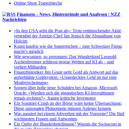
Online Shop Trapezbleche
Finanzen – News, Hintergründe und Analysen | NZZ
Nachrichten
«In den USA geht die Post ab»: Trotz enttäuschender Aktie
verteidigt der Amrize-Chef Jan Jenisch die Abspaltung von
Holcim
Kunst kaufen wie die Superreichen – eine Schweizer Firma
macht’s möglich
Wie gewonnen, so zerronnen: Das Wunderkind Leopold
Aschenbrenner schliesst grosse Wetten auf KI ab – und
verliert Milliarden
Finanzhistoriker Jim Grant sieht Gold als Antwort auf das
aufgeblähte Geldsystem: «Ungedecktes Geld ist nur eine
Modeerscheinung»
Sorgen über hohe neue Schulden bei Amazon, Microsoft,
Oracle: «Werden sich die gigantischen KI-Investitionen
jemals rechnen?», fragen kritische Investoren
Ein Sommer-Crash an der Börse wäre keine Überraschung:
Diese saisonalen Phänomene müssen Anleger kennen
Was passiert bei einem Jobverlust mit der Vorsorge? Die fünf
wichtigsten Fragen und Antworten
Ein Opfer der Bundesbeteiligung? Warum die Swisscom in