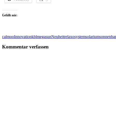
Gefällt mir:
calmoo
Innovation
kbl
megasun
Neuheit
relaxosystem
solarium
sonnenba
Kommentar verfassen