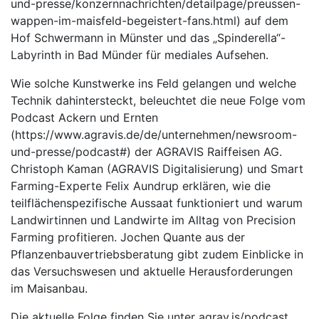
und-presse/konzernnachrichten/detailpage/preussen-
wappen-im-maisfeld-begeistert-fans.html) auf dem
Hof Schwermann in Münster und das „Spinderella“-
Labyrinth in Bad Münder für mediales Aufsehen.
Wie solche Kunstwerke ins Feld gelangen und welche
Technik dahintersteckt, beleuchtet die neue Folge vom
Podcast Ackern und Ernten
(https://www.agravis.de/de/unternehmen/newsroom-
und-presse/podcast#) der AGRAVIS Raiffeisen AG.
Christoph Kaman (AGRAVIS Digitalisierung) und Smart
Farming-Experte Felix Aundrup erklären, wie die
teilflächenspezifische Aussaat funktioniert und warum
Landwirtinnen und Landwirte im Alltag von Precision
Farming profitieren. Jochen Quante aus der
Pflanzenbauvertriebsberatung gibt zudem Einblicke in
das Versuchswesen und aktuelle Herausforderungen
im Maisanbau.
Die aktuelle Folge finden Sie unter agrav.is/podcast