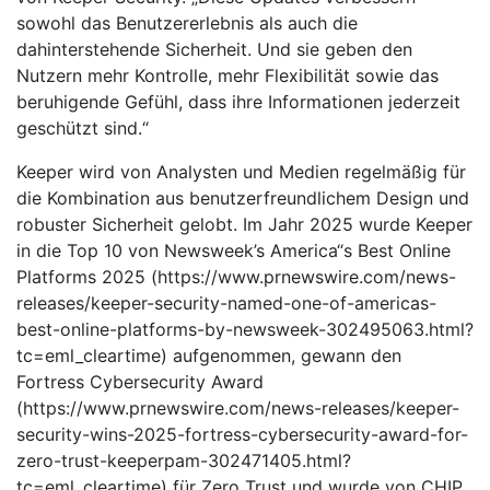
sowohl das Benutzererlebnis als auch die
dahinterstehende Sicherheit. Und sie geben den
Nutzern mehr Kontrolle, mehr Flexibilität sowie das
beruhigende Gefühl, dass ihre Informationen jederzeit
geschützt sind.“
Keeper wird von Analysten und Medien regelmäßig für
die Kombination aus benutzerfreundlichem Design und
robuster Sicherheit gelobt. Im Jahr 2025 wurde Keeper
in die Top 10 von Newsweek’s America“s Best Online
Platforms 2025 (https://www.prnewswire.com/news-
releases/keeper-security-named-one-of-americas-
best-online-platforms-by-newsweek-302495063.html?
tc=eml_cleartime) aufgenommen, gewann den
Fortress Cybersecurity Award
(https://www.prnewswire.com/news-releases/keeper-
security-wins-2025-fortress-cybersecurity-award-for-
zero-trust-keeperpam-302471405.html?
tc=eml_cleartime) für Zero Trust und wurde von CHIP