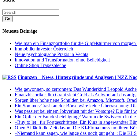
Go
Neueste Beiträge
Wie man ein Finanzportfolio für die Gipfelstürmer von morgen
Immobilieninvestor Österreich
Neue psychologische Praxis in Vechta
Innovation und Transformation ohne Beliebigkeit
Online Shop Trapezbleche
Finanzen – News, Hintergründe und Analysen | NZZ Nac
Wie gewonnen, so zerronnen: Das Wunderkind Leopold Aschenbre
Finanzhistoriker Jim Grant sieht Gold als Antwort auf das au
Sorgen über hohe neue Schulden bei Amazon, Microsoft, Oracle:
Ein Sommer-Crash an der Börse wäre keine Überraschung: Di
Was passiert bei einem Jobverlust mit der Vorsorge? Die fünf 
Ein Opfer der Bundesbeteiligung? Warum die Swisscom in die z
«Buy to let» für Fortgeschrittene: Ein Kurs in angewandter Bür
Open AI läuft die Zeit davon. Die KI-Firma muss um ihren Bör
«Niemand kann sagen, wie lange das noch gut geht»: Die KI-Sk