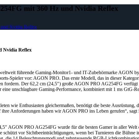
54FG mit 360 Hz und Nvidia Reflex
und Nvidia Reflex
 Nvidia Reflex
 weltweit führende Gaming-Monitor1- und IT-Zubehörmarke AGON by AO
ports-Spieler vor: AGON PRO. Das erste Modell, das in dieser Katego
onen fordern. Der 62,2 cm (24,5″) große AGON PRO AG254FG verfügt ü
ür eine unschlagbare Gaming-Performance, kombiniert mit 1 ms GtG
hleten wie Enthusiasten gleichermaßen, benötigt die beste Ausrüstung
auf ihre Anforderungen haben wir AGON PRO ins Leben gerufen“, sagt
24,5″ AGON PRO AG254FG wurde für die besten Gamer in aller Welt ent
 schützt vor Sichtbeeinträchtigungen, wenn bei Turnieren die Bühne im h
 die 14 Beleuchtungsmodi und zehntausende RGB-Lichtkombinationen