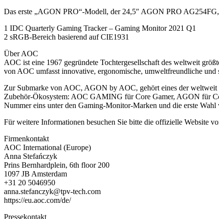
Das erste „AGON PRO“-Modell, der 24,5″ AGON PRO AG254FG, wir
1 IDC Quarterly Gaming Tracker – Gaming Monitor 2021 Q1
2 sRGB-Bereich basierend auf CIE1931
Über AOC
AOC ist eine 1967 gegründete Tochtergesellschaft des weltweit gr
von AOC umfasst innovative, ergonomische, umweltfreundliche und st
Zur Submarke von AOC, AGON by AOC, gehört eines der weltweit stär
Zubehör-Ökosystem: AOC GAMING für Core Gamer, AGON für Compet
Nummer eins unter den Gaming-Monitor-Marken und die erste Wahl v
Für weitere Informationen besuchen Sie bitte die offizielle Webs
Firmenkontakt
AOC International (Europe)
Anna Stefańczyk
Prins Bernhardplein, 6th floor 200
1097 JB Amsterdam
+31 20 5046950
anna.stefanczyk@tpv-tech.com
https://eu.aoc.com/de/
Pressekontakt