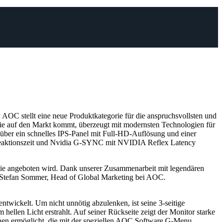
C stellt eine neue Produktkategorie für die anspruchsvollsten und
rie auf den Markt kommt, überzeugt mit modernsten Technologien für
ber ein schnelles IPS-Panel mit Full-HD-Auflösung und einer
-Reaktionszeit und Nvidia G-SYNC mit NVIDIA Reflex Latency
, die angeboten wird. Dank unserer Zusammenarbeit mit legendären
 Stefan Sommer, Head of Global Marketing bei AOC.
wickelt. Um nicht unnötig abzulenken, ist seine 3-seitige
ellen Licht erstrahlt. Auf seiner Rückseite zeigt der Monitor starke
 ermöglicht, die mit der speziellen AOC Software G-Menu