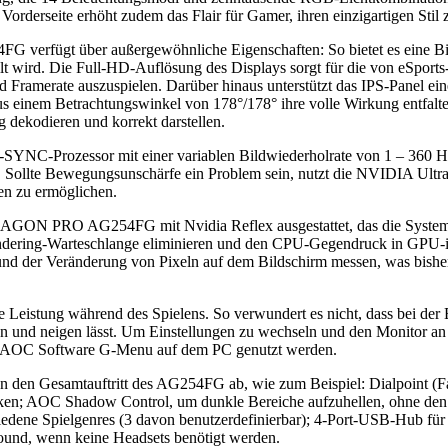
erseite erhöht zudem das Flair für Gamer, ihren einzigartigen Stil 
FG verfügt über außergewöhnliche Eigenschaften: So bietet es eine B
ellt wird. Die Full-HD-Auflösung des Displays sorgt für die von eSpor
nd Framerate auszuspielen. Darüber hinaus unterstützt das IPS-Panel 
h aus einem Betrachtungswinkel von 178°/178° ihre volle Wirkung entf
dekodieren und korrekt darstellen.
NC-Prozessor mit einer variablen Bildwiederholrate von 1 – 360 Hz,
t. Sollte Bewegungsunschärfe ein Problem sein, nutzt die NVIDIA Ul
gen zu ermöglichen.
AGON PRO AG254FG mit Nvidia Reflex ausgestattet, das die Systemlat
ndering-Warteschlange eliminieren und den CPU-Gegendruck in GPU-in
und der Veränderung von Pixeln auf dem Bildschirm messen, was bish
ie Leistung während des Spielens. So verwundert es nicht, dass bei 
en und neigen lässt. Um Einstellungen zu wechseln und den Monitor an
ie AOC Software G-Menu auf dem PC genutzt werden.
nden den Gesamtauftritt des AG254FG ab, wie zum Beispiel: Dialpoint (F
 Ecken; AOC Shadow Control, um dunkle Bereiche aufzuhellen, ohne de
edene Spielgenres (3 davon benutzerdefinierbar); 4-Port-USB-Hub für
ound, wenn keine Headsets benötigt werden.