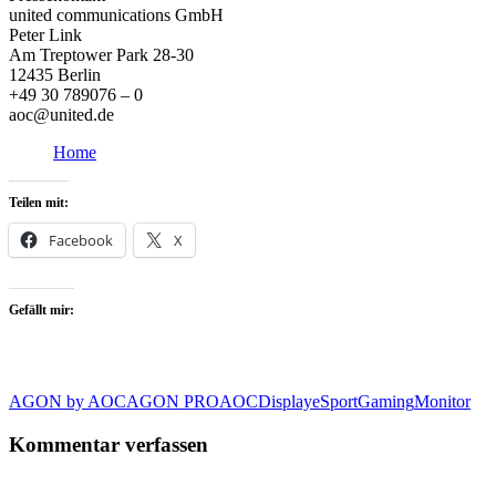
united communications GmbH
Peter Link
Am Treptower Park 28-30
12435 Berlin
+49 30 789076 – 0
aoc@united.de
Home
Teilen mit:
Facebook
X
Gefällt mir:
AGON by AOC
AGON PRO
AOC
Display
eSport
Gaming
Monitor
Kommentar verfassen