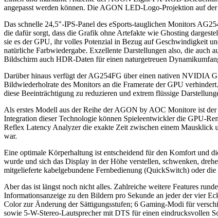
angepasst werden können. Die AGON LED-Logo-Projektion auf der Vord
Das schnelle 24,5″-IPS-Panel des eSports-tauglichen Monitors AG254
die dafür sorgt, dass die Grafik ohne Artefakte wie Ghosting dargest
sie es der GPU, ihr volles Potenzial in Bezug auf Geschwindigkeit u
natürliche Farbwiedergabe. Exzellente Darstellungen also, die auc
Bildschirm auch HDR-Daten für einen naturgetreuen Dynamikumfang 
Darüber hinaus verfügt der AG254FG über einen nativen NVIDIA G-SY
Bildwiederholrate des Monitors an die Framerate der GPU verhinder
diese Beeinträchtigung zu reduzieren und extrem flüssige Darstellun
Als erstes Modell aus der Reihe der AGON by AOC Monitore ist der 
Integration dieser Technologie können Spieleentwickler die GPU-Re
Reflex Latency Analyzer die exakte Zeit zwischen einem Mausklick 
war.
Eine optimale Körperhaltung ist entscheidend für den Komfort und d
wurde und sich das Display in der Höhe verstellen, schwenken, dreh
mitgelieferte kabelgebundene Fernbedienung (QuickSwitch) oder d
Aber das ist längst noch nicht alles. Zahlreiche weitere Features ru
Informationsanzeige zu den Bildern pro Sekunde an jeder der vier
Color zur Änderung der Sättigungsstufen; 6 Gaming-Modi für verschi
sowie 5-W-Stereo-Lautsprecher mit DTS für einen eindrucksvollen S