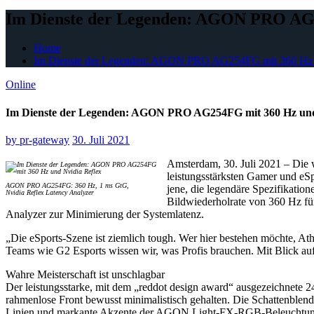
Im Dienste der Legenden: AGON PRO AG2
Home
Im Dienste der Legenden: AGON PRO AG254FG mit 360 Hz 
Online
Im Dienste der Legenden: AGON PRO AG254FG mit 360 Hz und
by
pr-gateway
30. Juli 2021
Amsterdam, 30. Juli 2021 – Die
leistungsstärksten Gamer und eS
AGON PRO AG254FG: 360 Hz, 1 ms GtG,
jene, die legendäre Spezifikati
Nvidia Reflex Latency Analyzer
Bildwiederholrate von 360 Hz f
Analyzer zur Minimierung der Systemlatenz.
„Die eSports-Szene ist ziemlich tough. Wer hier bestehen möchte, At
Teams wie G2 Esports wissen wir, was Profis brauchen. Mit Blick 
Wahre Meisterschaft ist unschlagbar
Der leistungsstarke, mit dem „reddot design award“ ausgezeichnete 
rahmenlose Front bewusst minimalistisch gehalten. Die Schattenblende
Linien und markante Akzente der AGON Light-FX-RGB-Beleuchtung,