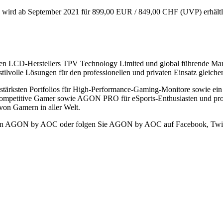
d ab September 2021 für 899,00 EUR / 849,00 CHF (UVP) erhältli
ößten LCD-Herstellers TPV Technology Limited und global führende Ma
ilvolle Lösungen für den professionellen und privaten Einsatz gleich
ksten Portfolios für High-Performance-Gaming-Monitore sowie ein kom
itive Gamer sowie AGON PRO für eSports-Enthusiasten und profess
on Gamern in aller Welt.
ite von AGON by AOC oder folgen Sie AGON by AOC auf Facebook, Twitt