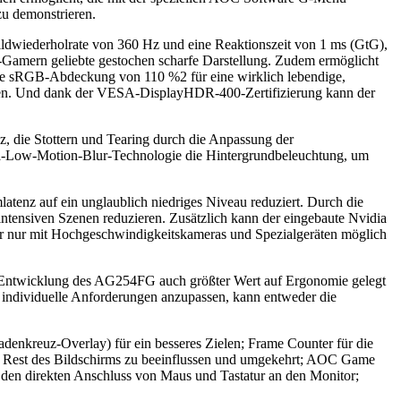
zu demonstrieren.
ildwiederholrate von 360 Hz und eine Reaktionszeit von 1 ms (GtG),
ts-Gamern geliebte gestochen scharfe Darstellung. Zudem ermöglicht
eine sRGB-Abdeckung von 110 %2 für eine wirklich lebendige,
alten. Und dank der VESA-DisplayHDR-400-Zertifizierung kann der
 die Stottern und Tearing durch die Anpassung der
tra-Low-Motion-Blur-Technologie die Hintergrundbeleuchtung, um
enz auf ein unglaublich niedriges Niveau reduziert. Durch die
tensiven Szenen reduzieren. Zusätzlich kann der eingebaute Nvidia
er nur mit Hochgeschwindigkeitskameras und Spezialgeräten möglich
der Entwicklung des AG254FG auch größter Wert auf Ergonomie gelegt
 individuelle Anforderungen anzupassen, kann entweder die
adenkreuz-Overlay) für ein besseres Zielen; Frame Counter für die
n Rest des Bildschirms zu beeinflussen und umgekehrt; AOC Game
 den direkten Anschluss von Maus und Tastatur an den Monitor;