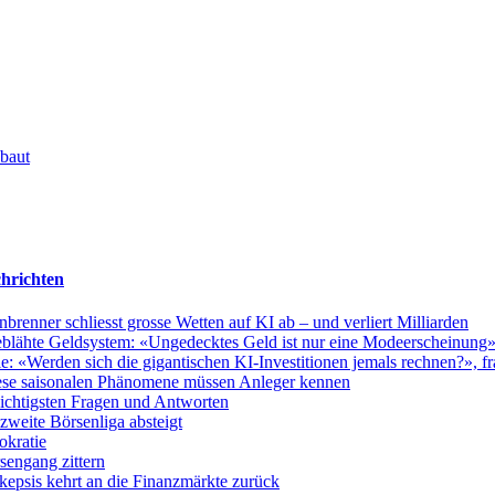
 baut
hrichten
nner schliesst grosse Wetten auf KI ab – und verliert Milliarden
fgeblähte Geldsystem: «Ungedecktes Geld ist nur eine Modeerscheinung
 «Werden sich die gigantischen KI-Investitionen jemals rechnen?», fra
ese saisonalen Phänomene müssen Anleger kennen
wichtigsten Fragen und Antworten
weite Börsenliga absteigt
okratie
sengang zittern
epsis kehrt an die Finanzmärkte zurück