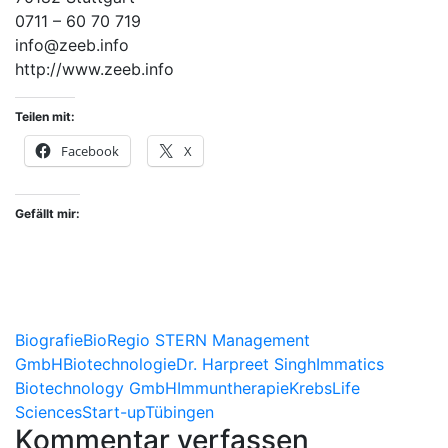
0711 – 60 70 719
info@zeeb.info
http://www.zeeb.info
Teilen mit:
Facebook
X
Gefällt mir:
Biografie
BioRegio STERN Management
GmbH
Biotechnologie
Dr. Harpreet Singh
Immatics
Biotechnology GmbH
Immuntherapie
Krebs
Life
Sciences
Start-up
Tübingen
Kommentar verfassen