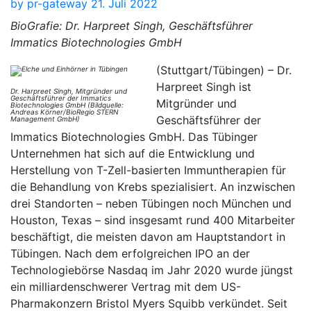
by
pr-gateway
21. Juli 2022
BioGrafie: Dr. Harpreet Singh, Geschäftsführer
Immatics Biotechnologies GmbH
(Stuttgart/Tübingen) – Dr.
Harpreet Singh ist
Dr. Harpreet Singh, Mitgründer und
Geschäftsführer der Immatics
Mitgründer und
Biotechnologies GmbH (Bildquelle:
Andreas Körner/BioRegio STERN
Geschäftsführer der
Management GmbH)
Immatics Biotechnologies GmbH. Das Tübinger
Unternehmen hat sich auf die Entwicklung und
Herstellung von T-Zell-basierten Immuntherapien für
die Behandlung von Krebs spezialisiert. An inzwischen
drei Standorten – neben Tübingen noch München und
Houston, Texas – sind insgesamt rund 400 Mitarbeiter
beschäftigt, die meisten davon am Hauptstandort in
Tübingen. Nach dem erfolgreichen IPO an der
Technologiebörse Nasdaq im Jahr 2020 wurde jüngst
ein milliardenschwerer Vertrag mit dem US-
Pharmakonzern Bristol Myers Squibb verkündet. Seit