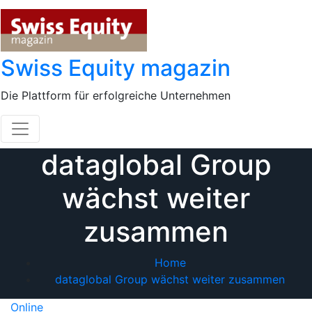
Skip
to
content
Swiss Equity magazin
Die Plattform für erfolgreiche Unternehmen
dataglobal Group
wächst weiter
zusammen
Home
dataglobal Group wächst weiter zusammen
Online