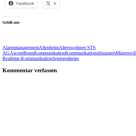
Facebook
X
Gefällt mir:
Alarmmanagement
Altenheim
Alterswohnen STS
AG
Ascom
Bonn
Kommunikation
Kommunikationslösungen
Mägenwil
Realtime-Kommunikation
Seniorenheim
Kommentar verfassen