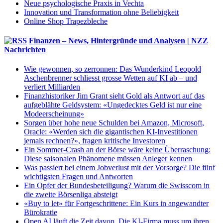
Neue psychologische Praxis in Vechta
Innovation und Transformation ohne Beliebigkeit
Online Shop Trapezbleche
Finanzen – News, Hintergründe und Analysen | NZZ
Nachrichten
Wie gewonnen, so zerronnen: Das Wunderkind Leopold
Aschenbrenner schliesst grosse Wetten auf KI ab – und
verliert Milliarden
Finanzhistoriker Jim Grant sieht Gold als Antwort auf das
aufgeblähte Geldsystem: «Ungedecktes Geld ist nur eine
Modeerscheinung»
Sorgen über hohe neue Schulden bei Amazon, Microsoft,
Oracle: «Werden sich die gigantischen KI-Investitionen
jemals rechnen?», fragen kritische Investoren
Ein Sommer-Crash an der Börse wäre keine Überraschung:
Diese saisonalen Phänomene müssen Anleger kennen
Was passiert bei einem Jobverlust mit der Vorsorge? Die fünf
wichtigsten Fragen und Antworten
Ein Opfer der Bundesbeteiligung? Warum die Swisscom in
die zweite Börsenliga absteigt
«Buy to let» für Fortgeschrittene: Ein Kurs in angewandter
Bürokratie
Open AI läuft die Zeit davon. Die KI-Firma muss um ihren