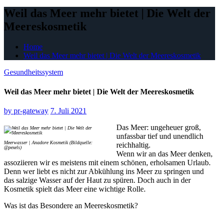
Weil das Meer mehr bietet | Die Welt der
Meereskosmetik
Home
Weil das Meer mehr bietet | Die Welt der Meereskosmetik
Gesundheitssystem
Weil das Meer mehr bietet | Die Welt der Meereskosmetik
by
pr-gateway
7. Juli 2021
Das Meer: ungeheuer groß,
unfassbar tief und unendlich
Meerwasser | Anadore Kosmetik (Bildquelle:
reichhaltig.
@pexels)
Wenn wir an das Meer denken,
assoziieren wir es meistens mit einem schönen, erholsamen Urlaub.
Denn wer liebt es nicht zur Abkühlung ins Meer zu springen und
das salzige Wasser auf der Haut zu spüren. Doch auch in der
Kosmetik spielt das Meer eine wichtige Rolle.
Was ist das Besondere an Meereskosmetik?