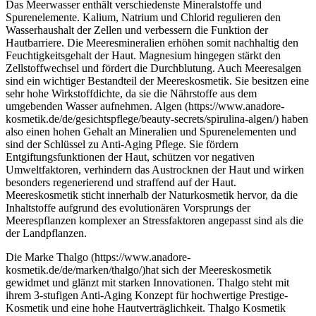
Das Meerwasser enthält verschiedenste Mineralstoffe und
Spurenelemente. Kalium, Natrium und Chlorid regulieren den
Wasserhaushalt der Zellen und verbessern die Funktion der
Hautbarriere. Die Meeresmineralien erhöhen somit nachhaltig den
Feuchtigkeitsgehalt der Haut. Magnesium hingegen stärkt den
Zellstoffwechsel und fördert die Durchblutung. Auch Meeresalgen
sind ein wichtiger Bestandteil der Meereskosmetik. Sie besitzen eine
sehr hohe Wirkstoffdichte, da sie die Nährstoffe aus dem
umgebenden Wasser aufnehmen. Algen (https://www.anadore-
kosmetik.de/de/gesichtspflege/beauty-secrets/spirulina-algen/) haben
also einen hohen Gehalt an Mineralien und Spurenelementen und
sind der Schlüssel zu Anti-Aging Pflege. Sie fördern
Entgiftungsfunktionen der Haut, schützen vor negativen
Umweltfaktoren, verhindern das Austrocknen der Haut und wirken
besonders regenerierend und straffend auf der Haut.
Meereskosmetik sticht innerhalb der Naturkosmetik hervor, da die
Inhaltstoffe aufgrund des evolutionären Vorsprungs der
Meerespflanzen komplexer an Stressfaktoren angepasst sind als die
der Landpflanzen.
Die Marke Thalgo (https://www.anadore-
kosmetik.de/de/marken/thalgo/)hat sich der Meereskosmetik
gewidmet und glänzt mit starken Innovationen. Thalgo steht mit
ihrem 3-stufigen Anti-Aging Konzept für hochwertige Prestige-
Kosmetik und eine hohe Hautverträglichkeit. Thalgo Kosmetik