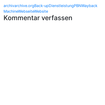
archiv
archive.org
Back-up
Dienstleistung
PBN
Wayback
Machine
Webseite
Website
Kommentar verfassen