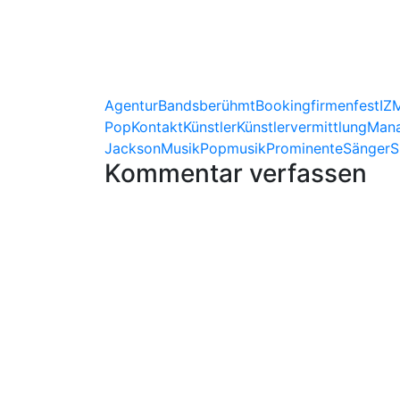
Agentur
Bands
berühmt
Booking
firmenfest
IZ
Pop
Kontakt
Künstler
Künstlervermittlung
Man
Jackson
Musik
Popmusik
Prominente
Sänger
S
Kommentar verfassen