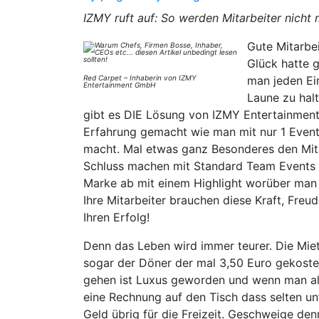
IZMY ruft auf: So werden Mitarbeiter nicht
Gute Mitarbe
Glück hatte g
Red Carpet – Inhaberin von IZMY
man jeden Ein
Entertainment GmbH
Laune zu hal
gibt es DIE Lösung von IZMY Entertainment f
Erfahrung gemacht wie man mit nur 1 Event 
macht. Mal etwas ganz Besonderes den Mitar
Schluss machen mit Standard Team Events u
Marke ab mit einem Highlight worüber man 
Ihre Mitarbeiter brauchen diese Kraft, Freu
Ihren Erfolg!
Denn das Leben wird immer teurer. Die Miet
sogar der Döner der mal 3,50 Euro gekostet 
gehen ist Luxus geworden und wenn man als
eine Rechnung auf den Tisch dass selten un
Geld übrig für die Freizeit. Geschweige den