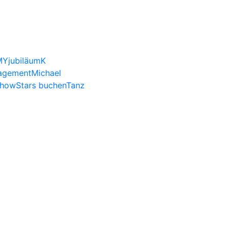
MY
jubiläum
K
agement
Michael
how
Stars buchen
Tanz