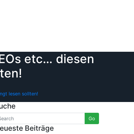
CEOs etc… diesen
ten!
gt lesen sollten!
uche
Go
eueste Beiträge