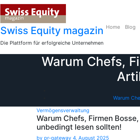
Skip
to
content
Home
Blog
Swiss Equity magazin
Die Plattform für erfolgreiche Unternehmen
Warum Chefs, Fi
Art
Warum Chefs
Vermögensverwaltung
Warum Chefs, Firmen Bosse, 
unbedingt lesen sollten!
by
pr-gateway
4. August 2025