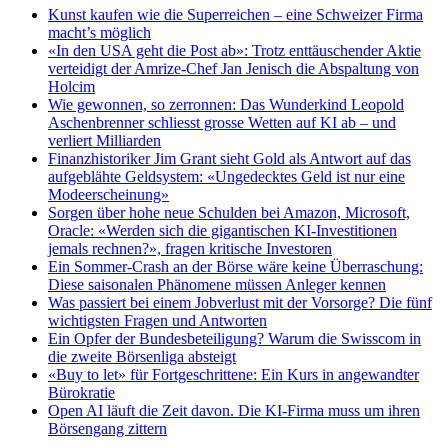
Kunst kaufen wie die Superreichen – eine Schweizer Firma
macht’s möglich
«In den USA geht die Post ab»: Trotz enttäuschender Aktie
verteidigt der Amrize-Chef Jan Jenisch die Abspaltung von
Holcim
Wie gewonnen, so zerronnen: Das Wunderkind Leopold
Aschenbrenner schliesst grosse Wetten auf KI ab – und
verliert Milliarden
Finanzhistoriker Jim Grant sieht Gold als Antwort auf das
aufgeblähte Geldsystem: «Ungedecktes Geld ist nur eine
Modeerscheinung»
Sorgen über hohe neue Schulden bei Amazon, Microsoft,
Oracle: «Werden sich die gigantischen KI-Investitionen
jemals rechnen?», fragen kritische Investoren
Ein Sommer-Crash an der Börse wäre keine Überraschung:
Diese saisonalen Phänomene müssen Anleger kennen
Was passiert bei einem Jobverlust mit der Vorsorge? Die fünf
wichtigsten Fragen und Antworten
Ein Opfer der Bundesbeteiligung? Warum die Swisscom in
die zweite Börsenliga absteigt
«Buy to let» für Fortgeschrittene: Ein Kurs in angewandter
Bürokratie
Open AI läuft die Zeit davon. Die KI-Firma muss um ihren
Börsengang zittern