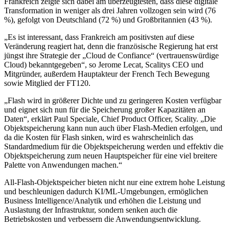
Frankreich zeigte sich dabei am überzeugtesten, dass diese digitale
Transformation in weniger als drei Jahren vollzogen sein wird (76
%), gefolgt von Deutschland (72 %) und Großbritannien (43 %).
„Es ist interessant, dass Frankreich am positivsten auf diese
Veränderung reagiert hat, denn die französische Regierung hat erst
jüngst ihre Strategie der „Cloud de Confiance“ (vertrauenswürdige
Cloud) bekanntgegeben“, so Jerome Lecat, Scalitys CEO und
Mitgründer, außerdem Hauptakteur der French Tech Bewegung
sowie Mitglied der FT120.
„Flash wird in größerer Dichte und zu geringeren Kosten verfügbar
und eignet sich nun für die Speicherung großer Kapazitäten an
Daten“, erklärt Paul Speciale, Chief Product Officer, Scality. „Die
Objektspeicherung kann nun auch über Flash-Medien erfolgen, und
da die Kosten für Flash sinken, wird es wahrscheinlich das
Standardmedium für die Objektspeicherung werden und effektiv die
Objektspeicherung zum neuen Hauptspeicher für eine viel breitere
Palette von Anwendungen machen.“
All-Flash-Objektspeicher bieten nicht nur eine extrem hohe Leistung
und beschleunigen dadurch KI/ML-Umgebungen, ermöglichen
Business Intelligence/Analytik und erhöhen die Leistung und
Auslastung der Infrastruktur, sondern senken auch die
Betriebskosten und verbessern die Anwendungsentwicklung.