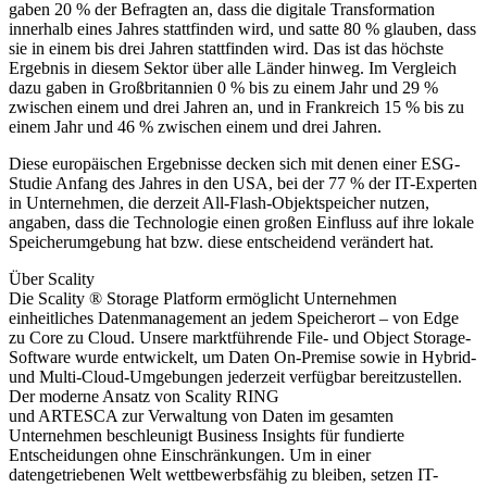
gaben 20 % der Befragten an, dass die digitale Transformation
innerhalb eines Jahres stattfinden wird, und satte 80 % glauben, dass
sie in einem bis drei Jahren stattfinden wird. Das ist das höchste
Ergebnis in diesem Sektor über alle Länder hinweg. Im Vergleich
dazu gaben in Großbritannien 0 % bis zu einem Jahr und 29 %
zwischen einem und drei Jahren an, und in Frankreich 15 % bis zu
einem Jahr und 46 % zwischen einem und drei Jahren.
Diese europäischen Ergebnisse decken sich mit denen einer ESG-
Studie Anfang des Jahres in den USA, bei der 77 % der IT-Experten
in Unternehmen, die derzeit All-Flash-Objektspeicher nutzen,
angaben, dass die Technologie einen großen Einfluss auf ihre lokale
Speicherumgebung hat bzw. diese entscheidend verändert hat.
Über Scality
Die Scality ® Storage Platform ermöglicht Unternehmen
einheitliches Datenmanagement an jedem Speicherort – von Edge
zu Core zu Cloud. Unsere marktführende File- und Object Storage-
Software wurde entwickelt, um Daten On-Premise sowie in Hybrid-
und Multi-Cloud-Umgebungen jederzeit verfügbar bereitzustellen.
Der moderne Ansatz von Scality RING
und ARTESCA zur Verwaltung von Daten im gesamten
Unternehmen beschleunigt Business Insights für fundierte
Entscheidungen ohne Einschränkungen. Um in einer
datengetriebenen Welt wettbewerbsfähig zu bleiben, setzen IT-