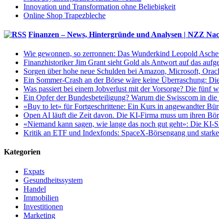
Innovation und Transformation ohne Beliebigkeit
Online Shop Trapezbleche
Finanzen – News, Hintergründe und Analysen | NZZ Nac
Wie gewonnen, so zerronnen: Das Wunderkind Leopold Aschenbre
Finanzhistoriker Jim Grant sieht Gold als Antwort auf das au
Sorgen über hohe neue Schulden bei Amazon, Microsoft, Oracle:
Ein Sommer-Crash an der Börse wäre keine Überraschung: Di
Was passiert bei einem Jobverlust mit der Vorsorge? Die fünf 
Ein Opfer der Bundesbeteiligung? Warum die Swisscom in die z
«Buy to let» für Fortgeschrittene: Ein Kurs in angewandter Bür
Open AI läuft die Zeit davon. Die KI-Firma muss um ihren Bör
«Niemand kann sagen, wie lange das noch gut geht»: Die KI-Sk
Kritik an ETF und Indexfonds: SpaceX-Börsengang und starke 
Kategorien
Expats
Gesundheitssystem
Handel
Immobilien
Investitionen
Marketing