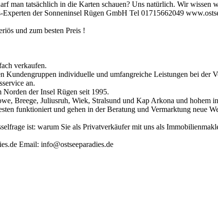
darf man tatsächlich in die Karten schauen? Uns natürlich. Wir wissen
ufs-Experten der Sonneninsel Rügen GmbH Tel 01715662049 www.ostse
eriös und zum besten Preis !
fach verkaufen.
sten Kundengruppen individuelle und umfangreiche Leistungen bei der V
service an.
 Norden der Insel Rügen seit 1995.
lowe, Breege, Juliusruh, Wiek, Stralsund und Kap Arkona und hohem i
sten funktioniert und gehen in der Beratung und Vermarktung neue W
selfrage ist: warum Sie als Privatverkäufer mit uns als Immobilienmak
s.de Email: info@ostseeparadies.de