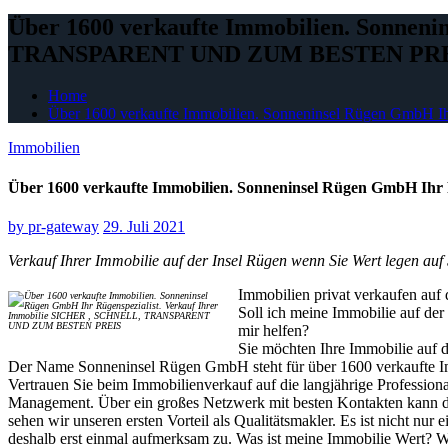
Über 1600 verkaufte Immobilien. Sonnen
TRANSPARENT UND ZUM BESTEN PR
Home
Über 1600 verkaufte Immobilien. Sonneninsel Rügen Gm
Immobilien
Über 1600 verkaufte Immobilien. Sonneninsel Rügen GmbH
by
pr-gateway
29. Juli 2021
Verkauf Ihrer Immobilie auf der Insel Rügen wenn Sie Wert legen au
Immobilien privat verkaufen auf 
Soll ich meine Immobilie auf der
mir helfen?
Sie möchten Ihre Immobilie auf d
Der Name Sonneninsel Rügen GmbH steht für über 1600 verkaufte Immo
Vertrauen Sie beim Immobilienverkauf auf die langjährige Professio
Management. Über ein großes Netzwerk mit besten Kontakten kann die
sehen wir unseren ersten Vorteil als Qualitätsmakler. Es ist nicht nur
deshalb erst einmal aufmerksam zu. Was ist meine Immobilie Wert? Wie