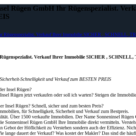
insel Rügen GmbH Ihr Rügenspezialist. Ve
EIS
bH Ihr Rügenspezialist. Verkauf Ihrer Immobilie SICHER , SC
 Ihr Rügenspezialist. Verkauf Ihrer Immobilie SICHER , S
f Sicherheit-Schnelligkeit und Verkauf zum BESTEN PREIS
der Insel Rügen?
 Insel Rügen jetzt verkaufen oder soll ich warten? Steigen die Immobil
er Insel Rügen? Schnell, sicher und zum besten Preis?
bilien, für Schnelligkeit, Sicherheit und Verkauf zum Bestpreis.
nalität. Über 1500 verkaufte Immobilien. Der Name Sonneninsel Rügen 
 Sonneninsel Rügen GmbH Ihre Immobilie direkt vermitteln. Verstehen
 ein Gebot der Höflichkeit zu Verstehen sondern auch der Effizienz. Nic
 lange dauert der Verkauf? Was kostet der Makler? Das sind die häufig