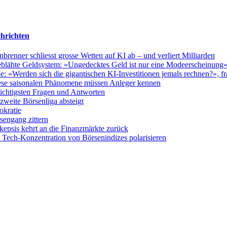
hrichten
nner schliesst grosse Wetten auf KI ab – und verliert Milliarden
fgeblähte Geldsystem: «Ungedecktes Geld ist nur eine Modeerscheinung
 «Werden sich die gigantischen KI-Investitionen jemals rechnen?», fra
ese saisonalen Phänomene müssen Anleger kennen
wichtigsten Fragen und Antworten
weite Börsenliga absteigt
okratie
sengang zittern
epsis kehrt an die Finanzmärkte zurück
Tech-Konzentration von Börsenindizes polarisieren