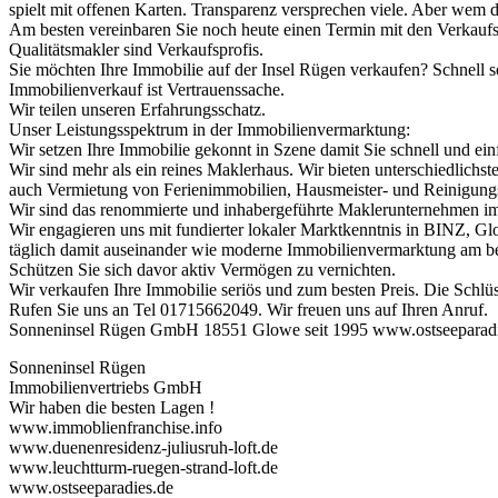
spielt mit offenen Karten. Transparenz versprechen viele. Aber wem 
Am besten vereinbaren Sie noch heute einen Termin mit den Verka
Qualitätsmakler sind Verkaufsprofis.
Sie möchten Ihre Immobilie auf der Insel Rügen verkaufen? Schnell s
Immobilienverkauf ist Vertrauenssache.
Wir teilen unseren Erfahrungsschatz.
Unser Leistungsspektrum in der Immobilienvermarktung:
Wir setzen Ihre Immobilie gekonnt in Szene damit Sie schnell und ein
Wir sind mehr als ein reines Maklerhaus. Wir bieten unterschiedlich
auch Vermietung von Ferienimmobilien, Hausmeister- und Reinigungs
Wir sind das renommierte und inhabergeführte Maklerunternehmen im
Wir engagieren uns mit fundierter lokaler Marktkenntnis in BINZ, G
täglich damit auseinander wie moderne Immobilienvermarktung am be
Schützen Sie sich davor aktiv Vermögen zu vernichten.
Wir verkaufen Ihre Immobilie seriös und zum besten Preis. Die Schlüs
Rufen Sie uns an Tel 01715662049. Wir freuen uns auf Ihren Anruf.
Sonneninsel Rügen GmbH 18551 Glowe seit 1995 www.ostseeparadie
Sonneninsel Rügen
Immobilienvertriebs GmbH
Wir haben die besten Lagen !
www.immoblienfranchise.info
www.duenenresidenz-juliusruh-loft.de
www.leuchtturm-ruegen-strand-loft.de
www.ostseeparadies.de