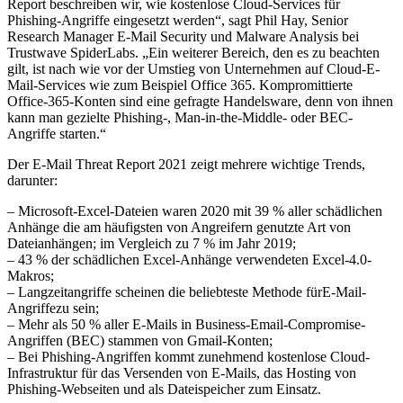
Report beschreiben wir, wie kostenlose Cloud-Services für
Phishing-Angriffe eingesetzt werden“, sagt Phil Hay, Senior
Research Manager E-Mail Security und Malware Analysis bei
Trustwave SpiderLabs. „Ein weiterer Bereich, den es zu beachten
gilt, ist nach wie vor der Umstieg von Unternehmen auf Cloud-E-
Mail-Services wie zum Beispiel Office 365. Kompromittierte
Office-365-Konten sind eine gefragte Handelsware, denn von ihnen
kann man gezielte Phishing-, Man-in-the-Middle- oder BEC-
Angriffe starten.“
Der E-Mail Threat Report 2021 zeigt mehrere wichtige Trends,
darunter:
– Microsoft-Excel-Dateien waren 2020 mit 39 % aller schädlichen
Anhänge die am häufigsten von Angreifern genutzte Art von
Dateianhängen; im Vergleich zu 7 % im Jahr 2019;
– 43 % der schädlichen Excel-Anhänge verwendeten Excel-4.0-
Makros;
– Langzeitangriffe scheinen die beliebteste Methode fürE-Mail-
Angriffezu sein;
– Mehr als 50 % aller E-Mails in Business-Email-Compromise-
Angriffen (BEC) stammen von Gmail-Konten;
– Bei Phishing-Angriffen kommt zunehmend kostenlose Cloud-
Infrastruktur für das Versenden von E-Mails, das Hosting von
Phishing-Webseiten und als Dateispeicher zum Einsatz.