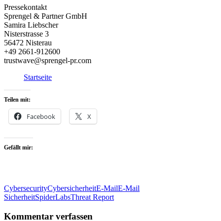
Pressekontakt
Sprengel & Partner GmbH
Samira Liebscher
Nisterstrasse 3
56472 Nisterau
+49 2661-912600
trustwave@sprengel-pr.com
Startseite
Teilen mit:
Facebook
X
Gefällt mir:
Cybersecurity
Cybersicherheit
E-Mail
E-Mail
Sicherheit
SpiderLabs
Threat Report
Kommentar verfassen