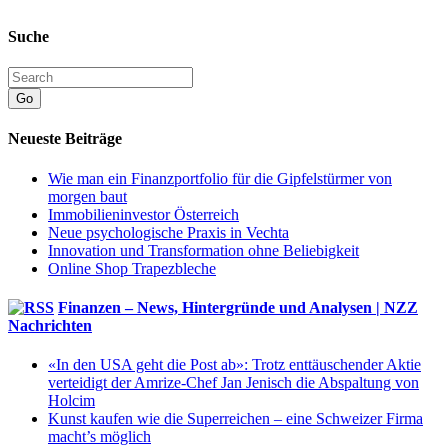
Suche
Go
Neueste Beiträge
Wie man ein Finanzportfolio für die Gipfelstürmer von
morgen baut
Immobilieninvestor Österreich
Neue psychologische Praxis in Vechta
Innovation und Transformation ohne Beliebigkeit
Online Shop Trapezbleche
Finanzen – News, Hintergründe und Analysen | NZZ
Nachrichten
«In den USA geht die Post ab»: Trotz enttäuschender Aktie
verteidigt der Amrize-Chef Jan Jenisch die Abspaltung von
Holcim
Kunst kaufen wie die Superreichen – eine Schweizer Firma
macht’s möglich