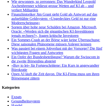
Wie gewonnen, so zerronnen: Das Wunderkind Leopold
Aschenbrenner schliesst grosse Wetten auf KI ab – und
verliert Milliarden
Finanzhistoriker Jim Grant sieht Gold als Antwort auf das
aufgeblähte Geldsystem: «Ungedecktes Geld ist nur eine
Modeerscheinung»
Sorgen über hohe neue Schulden bei Amazon, Microsoft,
Oracle: «Werden sich die gigantischen KI-Investitionen
jemals rechnen?», fragen kritische Investoren
Ein Sommer-Crash an der Börse wäre keine Überraschung:
Diese saisonalen Phänomene müssen Anleger kennen
Was passiert bei einem Jobverlust mit der Vorsorge? Die fünf
wichtigsten Fragen und Antworten
Ein Opfer der Bundesbeteiligung? Warum die Swisscom in
die zweite Börsenliga absteigt
«Buy to let» für Fortgeschrittene: Ein Kurs in angewandter
Bürokratie
Open AI läuft die Zeit davon. Die KI-Firma muss um ihren
Börsengang zittern
Kategorien
Expats
Gesundheitssystem
Handel