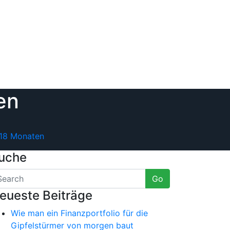
en
 18 Monaten
uche
Go
eueste Beiträge
Wie man ein Finanzportfolio für die
Gipfelstürmer von morgen baut