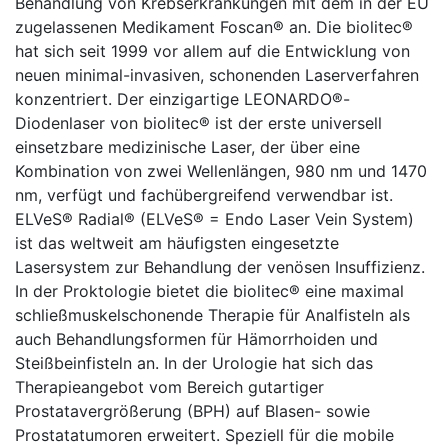
Behandlung von Krebserkrankungen mit dem in der EU
zugelassenen Medikament Foscan® an. Die biolitec®
hat sich seit 1999 vor allem auf die Entwicklung von
neuen minimal-invasiven, schonenden Laserverfahren
konzentriert. Der einzigartige LEONARDO®-
Diodenlaser von biolitec® ist der erste universell
einsetzbare medizinische Laser, der über eine
Kombination von zwei Wellenlängen, 980 nm und 1470
nm, verfügt und fachübergreifend verwendbar ist.
ELVeS® Radial® (ELVeS® = Endo Laser Vein System)
ist das weltweit am häufigsten eingesetzte
Lasersystem zur Behandlung der venösen Insuffizienz.
In der Proktologie bietet die biolitec® eine maximal
schließmuskelschonende Therapie für Analfisteln als
auch Behandlungsformen für Hämorrhoiden und
Steißbeinfisteln an. In der Urologie hat sich das
Therapieangebot vom Bereich gutartiger
Prostatavergrößerung (BPH) auf Blasen- sowie
Prostatatumoren erweitert. Speziell für die mobile