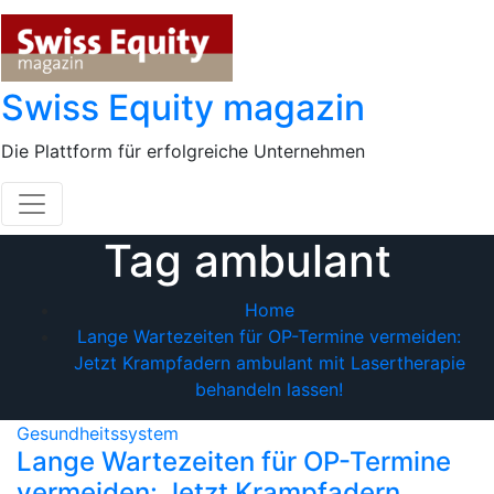
Skip
to
content
Swiss Equity magazin
Die Plattform für erfolgreiche Unternehmen
Tag ambulant
Home
Lange Wartezeiten für OP-Termine vermeiden:
Jetzt Krampfadern ambulant mit Lasertherapie
behandeln lassen!
Gesundheitssystem
Lange Wartezeiten für OP-Termine
vermeiden: Jetzt Krampfadern