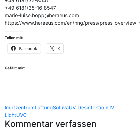
+49 6181/35-8547
+49 6181/35-16 8547
marie-luise.bopp@heraeus.com
https://www.heraeus.com/en/hng/press/press_overview_
Teilen mit:
Facebook
X
Gefällt mir:
Impfzentrum
Lüftung
Soluva
UV Desinfektion
UV
Licht
UVC
Kommentar verfassen