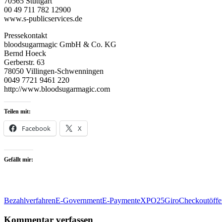
70565 Stuttgart
00 49 711 782 12900
www.s-publicservices.de
Pressekontakt
bloodsugarmagic GmbH & Co. KG
Bernd Hoeck
Gerberstr. 63
78050 Villingen-Schwenningen
0049 7721 9461 220
http://www.bloodsugarmagic.com
Teilen mit:
Facebook
X
Gefällt mir:
Bezahlverfahren
E-Government
E-Payment
eXPO25
GiroCheckout
öff
Kommentar verfassen