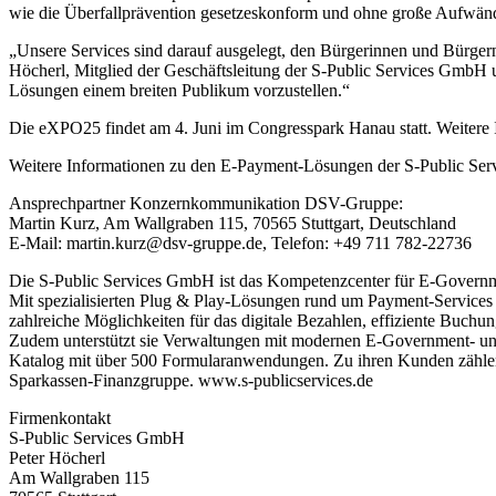
wie die Überfallprävention gesetzeskonform und ohne große Aufwän
„Unsere Services sind darauf ausgelegt, den Bürgerinnen und Bürger
Höcherl, Mitglied der Geschäftsleitung der S-Public Services GmbH u
Lösungen einem breiten Publikum vorzustellen.“
Die eXPO25 findet am 4. Juni im Congresspark Hanau statt. Weitere I
Weitere Informationen zu den E-Payment-Lösungen der S-Public Servic
Ansprechpartner Konzernkommunikation DSV-Gruppe:
Martin Kurz, Am Wallgraben 115, 70565 Stuttgart, Deutschland
E-Mail: martin.kurz@dsv-gruppe.de, Telefon: +49 711 782-22736
Die S-Public Services GmbH ist das Kompetenzcenter für E-Governm
Mit spezialisierten Plug & Play-Lösungen rund um Payment-Services so
zahlreiche Möglichkeiten für das digitale Bezahlen, effiziente Buc
Zudem unterstützt sie Verwaltungen mit modernen E-Government- un
Katalog mit über 500 Formularanwendungen. Zu ihren Kunden zählen
Sparkassen-Finanzgruppe. www.s-publicservices.de
Firmenkontakt
S-Public Services GmbH
Peter Höcherl
Am Wallgraben 115