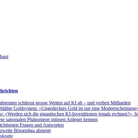
 baut
hrichten
nner schliesst grosse Wetten auf KI ab – und verliert Milliarden
fgeblähte Geldsystem: «Ungedecktes Geld ist nur eine Modeerscheinung
 «Werden sich die gigantischen KI-Investitionen jemals rechnen?», fra
ese saisonalen Phänomene müssen Anleger kennen
wichtigsten Fragen und Antworten
weite Börsenliga absteigt
okratie