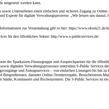
de umgesetzt werden kann.
n sowie Unternehmen einen einfachen und sicheren Zugang zu Online-An
nd Experte für digitale Verwaltungsprozesse. „Wir freuen uns darauf,
nformationen zur Veranstaltung gibt es hier: https://www.ekom21.de/i
es für den öffentlichen Sektor: http://www.s-publicservices.de/
ent der Sparkassen-Finanzgruppe und Ansprechpartner für die öffen
wie digitalen Verwaltungsprozessen unterstützt S-Public Services die d
hungsvorgänge und Antragsservices – von einfachen Lösungen bis hin z
d Bürgerdiensten, darunter Online-Terminvergabe, Besucherstrom-Man
 Städte, Kommunen und Rechenzentren. Die S-Public Services ist ein