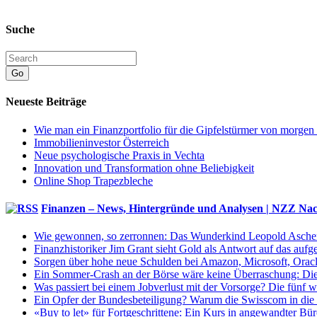
Suche
Go
Neueste Beiträge
Wie man ein Finanzportfolio für die Gipfelstürmer von morgen
Immobilieninvestor Österreich
Neue psychologische Praxis in Vechta
Innovation und Transformation ohne Beliebigkeit
Online Shop Trapezbleche
Finanzen – News, Hintergründe und Analysen | NZZ Nac
Wie gewonnen, so zerronnen: Das Wunderkind Leopold Aschenbre
Finanzhistoriker Jim Grant sieht Gold als Antwort auf das au
Sorgen über hohe neue Schulden bei Amazon, Microsoft, Oracle:
Ein Sommer-Crash an der Börse wäre keine Überraschung: Di
Was passiert bei einem Jobverlust mit der Vorsorge? Die fünf 
Ein Opfer der Bundesbeteiligung? Warum die Swisscom in die z
«Buy to let» für Fortgeschrittene: Ein Kurs in angewandter Bür