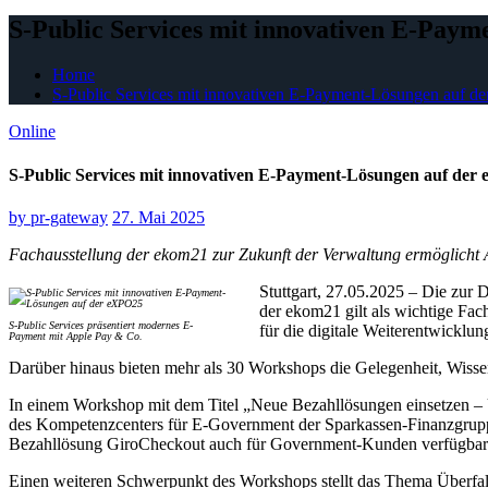
S-Public Services mit innovativen E-Pay
Home
S-Public Services mit innovativen E-Payment-Lösungen auf 
Online
S-Public Services mit innovativen E-Payment-Lösungen auf der
by
pr-gateway
27. Mai 2025
Fachausstellung der ekom21 zur Zukunft der Verwaltung ermöglicht A
Stuttgart, 27.05.2025 – Die zur
der ekom21 gilt als wichtige Fa
S-Public Services präsentiert modernes E-
für die digitale Weiterentwickl
Payment mit Apple Pay & Co.
Darüber hinaus bieten mehr als 30 Workshops die Gelegenheit, Wissen
In einem Workshop mit dem Titel „Neue Bezahllösungen einsetzen – Ü
des Kompetenzcenters für E-Government der Sparkassen-Finanzgruppe
Bezahllösung GiroCheckout auch für Government-Kunden verfügbar
Einen weiteren Schwerpunkt des Workshops stellt das Thema Überfallpr