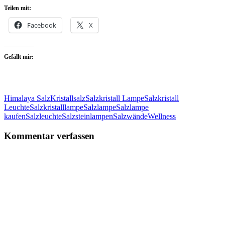
Teilen mit:
Facebook
X
Gefällt mir:
Himalaya Salz
Kristallsalz
Salzkristall Lampe
Salzkristall
Leuchte
Salzkristalllampe
Salzlampe
Salzlampe
kaufen
Salzleuchte
Salzsteinlampen
Salzwände
Wellness
Kommentar verfassen