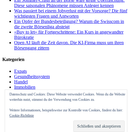
Ein Sommer-Crash an der Börse wäre keine Überraschung:
Diese saisonalen Phänomene müssen Anleger kennen
Was passiert bei einem Jobverlust mit der Vorsorge? Die fünf
wichtigsten Fragen und Antworten
Ein Opfer der Bundesbeteiligung? Warum die Swisscom in
die zweite Börsenliga absteigt
«Buy to let» für Fortgeschrittene: Ein Kurs in angewandter
Bürokratie
Open AI läuft die Zeit davon. Die KI-Firma muss um ihren
Börsengang zittern
Kategorien
Expats
Gesundheitssystem
Handel
Immobilien
Investitionen
Datenschutz und Cookies: Diese Website verwendet Cookies. Wenn du die Website
Marketing
weiterhin nutzt, stimmst du der Verwendung von Cookies zu.
Online
Organisation
Weitere Informationen, beispielsweise zur Kontrolle von Cookies, findest du hier:
Uncategorized
Cookie-Richtlinie
Verkehr
Vermögensverwaltung