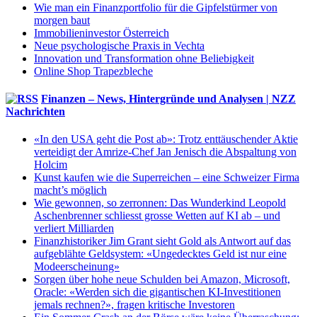
Wie man ein Finanzportfolio für die Gipfelstürmer von
morgen baut
Immobilieninvestor Österreich
Neue psychologische Praxis in Vechta
Innovation und Transformation ohne Beliebigkeit
Online Shop Trapezbleche
Finanzen – News, Hintergründe und Analysen | NZZ
Nachrichten
«In den USA geht die Post ab»: Trotz enttäuschender Aktie
verteidigt der Amrize-Chef Jan Jenisch die Abspaltung von
Holcim
Kunst kaufen wie die Superreichen – eine Schweizer Firma
macht’s möglich
Wie gewonnen, so zerronnen: Das Wunderkind Leopold
Aschenbrenner schliesst grosse Wetten auf KI ab – und
verliert Milliarden
Finanzhistoriker Jim Grant sieht Gold als Antwort auf das
aufgeblähte Geldsystem: «Ungedecktes Geld ist nur eine
Modeerscheinung»
Sorgen über hohe neue Schulden bei Amazon, Microsoft,
Oracle: «Werden sich die gigantischen KI-Investitionen
jemals rechnen?», fragen kritische Investoren