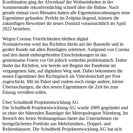
Kombination ging der Abverkauf der Wohneinheiten in der
Sommerstraße rekordverdächtig schnell über die Bühne. Nach
gerade einmal zwei Monaten hatten alle Eigentumswohnungen neue
Eigentümer gefunden. Perfekt im Zeitplan liegend, können die
zukünftigen Bewohner ihr neues Domizil voraussichtlich im April
2022 beziehen.
Wegen Corona: Feierlichkeiten bleiben digital
Normalerweise wird das Richtfest direkt auf der Baustelle und in
großer Runde mit allen Beteiligten zelebriert. Aufgrund von Corona
und den damit einhergehenden Einschränkungen ist das
gemeinsame Feiern vor Ort jedoch weiterhin problematisch. Daher
findet das Richtfest, wie bereits seit Beginn der Pandemie im
vergangenen Jahr, auf digitalem Weg statt. Dabei bekommen die
neuen Eigentümer den Richtspruch als Videobotschaft per Post
zugeschickt. Mit im Paket sind zudem noch einige andere, kleine
Überraschungen, die den neuen Eigentümern die Zeit bis zum
Einzug versüßen sollen.
Über Schultheiß Projektentwicklung AG
Die Schultheiß Projektentwicklung AG wurde 2009 gegründet und
ist einer der führenden Bauträger der Metropolregion Nürnberg. Im
Bereich des freien Wohnungsbaus bietet das Unternehmen ein
breitgefächertes Portfolio aus Mehrfamilien-, Doppel- und
Reihenhäusern. Die Schultheiß Projektentwicklung AG hat sich