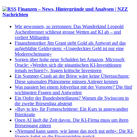
Finanzen – News, Hintergründe und Analysen | NZZ
Nachrichten
Wie gewonnen, so zerronnen: Das Wunderkind Leopold
Aschenbrenner schliesst grosse Wetten auf KI ab – und
verliert Milliarden
Finanzhistoriker Jim Grant sieht Gold als Antwort auf das
aufgeblähte Geldsystem: «Ungedecktes Geld ist nur eine
Modeerscheinung»
Sorgen über hohe neue Schulden bei Amazon, Microsoft,
Oracle: «Werden sich die gigantischen KI-Investitionen
jemals rechnen?», fragen kritische Investoren
Ein Sommer-Crash an der Börse wäre keine Überraschung:
Diese saisonalen Phänomene müssen Anleger kennen
Was passiert bei einem Jobverlust mit der Vorsorge? Die fünf
wichtigsten Fragen und Antworten
Ein Opfer der Bundesbeteiligung? Warum die Swisscom in
die zweite Börsenliga absteigt
«Buy to let» für Fortgeschrittene: Ein Kurs in angewandter
Bürokratie
Open AI läuft die Zeit davon. Die KI-Firma muss um ihren
Börsengang zittern
«Niemand kann sagen, wie lange das noch gut geht»: Die KI-
Skepsis kehrt an die Finanzmärkte zurück