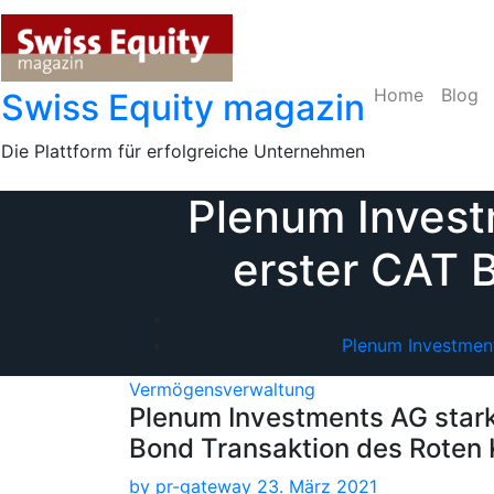
Skip
to
content
Home
Blog
Swiss Equity magazin
Die Plattform für erfolgreiche Unternehmen
Plenum Invest
erster CAT 
Plenum Investment
Vermögensverwaltung
Plenum Investments AG stark
Bond Transaktion des Roten
by
pr-gateway
23. März 2021