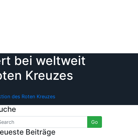
t bei weltweit
oten Kreuzes
ktion des Roten Kreuzes
uche
Go
eueste Beiträge