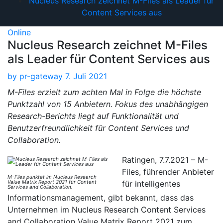
Nucleus Research zeichnet M-Files als Leader für
Content Services aus
Online
Nucleus Research zeichnet M-Files
als Leader für Content Services aus
by
pr-gateway
7. Juli 2021
M-Files erzielt zum achten Mal in Folge die höchste
Punktzahl von 15 Anbietern. Fokus des unabhängigen
Research-Berichts liegt auf Funktionalität und
Benutzerfreundlichkeit für Content Services und
Collaboration.
Ratingen, 7.7.2021 – M-
Files, führender Anbieter
M-Files punktet im Nucleus Research
Value Matrix Report 2021 für Content
für intelligentes
Services and Collaboration.
Informationsmanagement, gibt bekannt, dass das
Unternehmen im Nucleus Research Content Services
and Collaboration Value Matrix Report 2021 zum