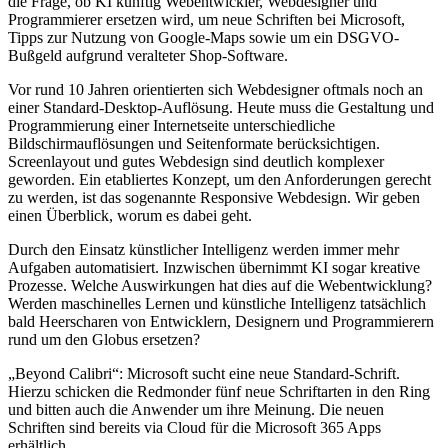
die Frage, ob KI künftig Webentwickler, Webdesigner und
Programmierer ersetzen wird, um neue Schriften bei Microsoft,
Tipps zur Nutzung von Google-Maps sowie um ein DSGVO-
Bußgeld aufgrund veralteter Shop-Software.
Vor rund 10 Jahren orientierten sich Webdesigner oftmals noch an
einer Standard-Desktop-Auflösung. Heute muss die Gestaltung und
Programmierung einer Internetseite unterschiedliche
Bildschirmauflösungen und Seitenformate berücksichtigen.
Screenlayout und gutes Webdesign sind deutlich komplexer
geworden. Ein etabliertes Konzept, um den Anforderungen gerecht
zu werden, ist das sogenannte Responsive Webdesign. Wir geben
einen Überblick, worum es dabei geht.
Durch den Einsatz künstlicher Intelligenz werden immer mehr
Aufgaben automatisiert. Inzwischen übernimmt KI sogar kreative
Prozesse. Welche Auswirkungen hat dies auf die Webentwicklung?
Werden maschinelles Lernen und künstliche Intelligenz tatsächlich
bald Heerscharen von Entwicklern, Designern und Programmierern
rund um den Globus ersetzen?
„Beyond Calibri“: Microsoft sucht eine neue Standard-Schrift.
Hierzu schicken die Redmonder fünf neue Schriftarten in den Ring
und bitten auch die Anwender um ihre Meinung. Die neuen
Schriften sind bereits via Cloud für die Microsoft 365 Apps
erhältlich.