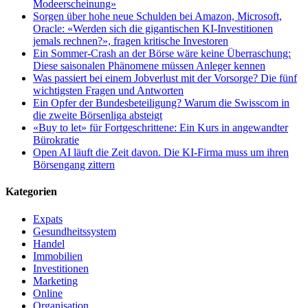
Modeerscheinung»
Sorgen über hohe neue Schulden bei Amazon, Microsoft,
Oracle: «Werden sich die gigantischen KI-Investitionen
jemals rechnen?», fragen kritische Investoren
Ein Sommer-Crash an der Börse wäre keine Überraschung:
Diese saisonalen Phänomene müssen Anleger kennen
Was passiert bei einem Jobverlust mit der Vorsorge? Die fünf
wichtigsten Fragen und Antworten
Ein Opfer der Bundesbeteiligung? Warum die Swisscom in
die zweite Börsenliga absteigt
«Buy to let» für Fortgeschrittene: Ein Kurs in angewandter
Bürokratie
Open AI läuft die Zeit davon. Die KI-Firma muss um ihren
Börsengang zittern
Kategorien
Expats
Gesundheitssystem
Handel
Immobilien
Investitionen
Marketing
Online
Organisation