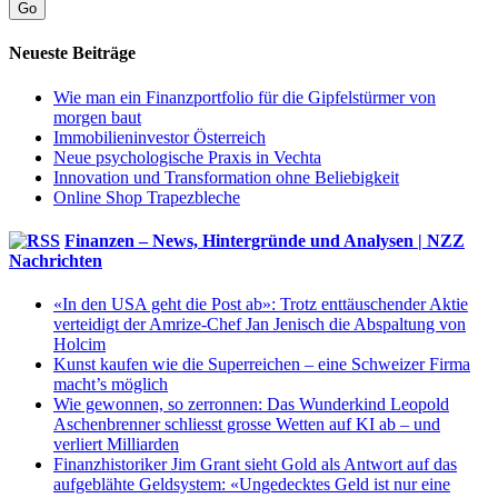
Go
Neueste Beiträge
Wie man ein Finanzportfolio für die Gipfelstürmer von
morgen baut
Immobilieninvestor Österreich
Neue psychologische Praxis in Vechta
Innovation und Transformation ohne Beliebigkeit
Online Shop Trapezbleche
Finanzen – News, Hintergründe und Analysen | NZZ
Nachrichten
«In den USA geht die Post ab»: Trotz enttäuschender Aktie
verteidigt der Amrize-Chef Jan Jenisch die Abspaltung von
Holcim
Kunst kaufen wie die Superreichen – eine Schweizer Firma
macht’s möglich
Wie gewonnen, so zerronnen: Das Wunderkind Leopold
Aschenbrenner schliesst grosse Wetten auf KI ab – und
verliert Milliarden
Finanzhistoriker Jim Grant sieht Gold als Antwort auf das
aufgeblähte Geldsystem: «Ungedecktes Geld ist nur eine