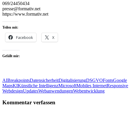
069/24450434
presse@formativ.net
https://www.formativ.net
Teilen mit:
Facebook
X
Gefällt mir:
AI
Breakpoints
Datensicherheit
Digitalisierung
DSGVO
Fonts
Google
Maps
KI
Künstliche Intelligenz
Microsoft
Mobiles Internet
Responsive
Webdesign
Updates
Webanwendungen
Webentwicklung
Kommentar verfassen