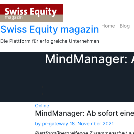
Skip
to
content
Home
Blog
Swiss Equity magazin
Die Plattform für erfolgreiche Unternehmen
MindManager: A
Online
MindManager: Ab sofort eine 
by
pr-gateway
18. November 2021
Plattformübergreifende Zusammenarbeit au