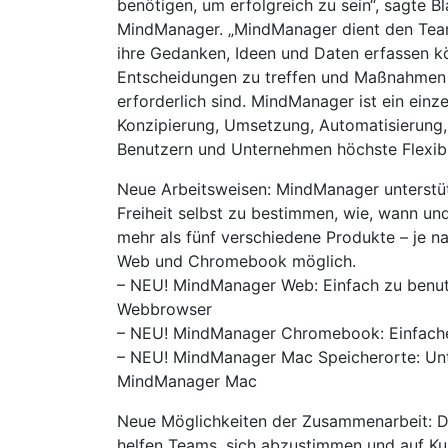
benötigen, um erfolgreich zu sein“, sagte B
MindManager. „MindManager dient den Teamm
ihre Gedanken, Ideen und Daten erfassen kö
Entscheidungen zu treffen und Maßnahmen zu
erforderlich sind. MindManager ist ein ein
Konzipierung, Umsetzung, Automatisierung,
Benutzern und Unternehmen höchste Flexibili
Neue Arbeitsweisen: MindManager unterstüt
Freiheit selbst zu bestimmen, wie, wann un
mehr als fünf verschiedene Produkte – je 
Web und Chromebook möglich.
– NEU! MindManager Web: Einfach zu benut
Webbrowser
– NEU! MindManager Chromebook: Einfach
– NEU! MindManager Mac Speicherorte: Unt
MindManager Mac
Neue Möglichkeiten der Zusammenarbeit: D
helfen Teams, sich abzustimmen und auf Kur