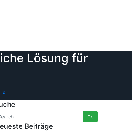
iche Lösung für
lle
uche
Go
eueste Beiträge