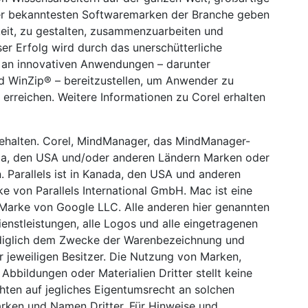
 der bekanntesten Softwaremarken der Branche geben
eit, zu gestalten, zusammenzuarbeiten und
er Erfolg wird durch das unerschütterliche
o an innovativen Anwendungen – darunter
 WinZip® – bereitzustellen, um Anwender zu
zu erreichen. Weitere Informationen zu Corel erhalten
behalten. Corel, MindManager, das MindManager-
da, den USA und/oder anderen Ländern Marken oder
 Parallels ist in Kanada, den USA und anderen
 von Parallels International GmbH. Mac ist eine
Marke von Google LLC. Alle anderen hier genannten
stleistungen, alle Logos und alle eingetragenen
ediglich dem Zwecke der Warenbezeichnung und
r jeweiligen Besitzer. Die Nutzung von Marken,
bbildungen oder Materialien Dritter stellt keine
chten auf jegliches Eigentumsrecht an solchen
arken und Namen Dritter. Für Hinweise und