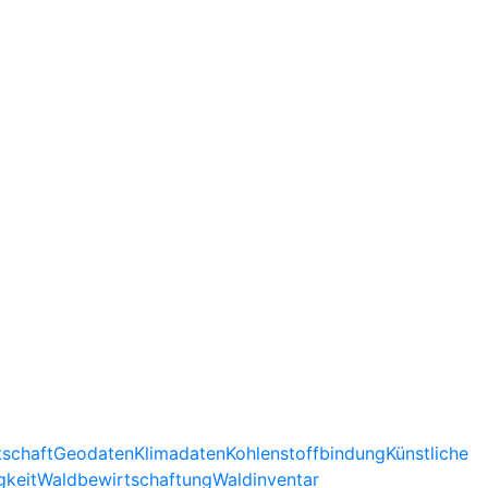
tschaft
Geodaten
Klimadaten
Kohlenstoffbindung
Künstliche
gkeit
Waldbewirtschaftung
Waldinventar