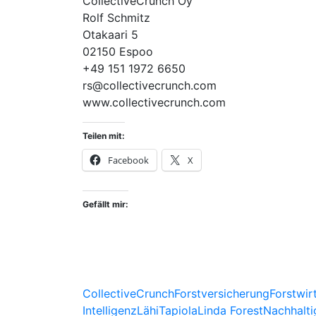
CollectiveCrunch Oy
Rolf Schmitz
Otakaari 5
02150 Espoo
+49 151 1972 6650
rs@collectivecrunch.com
www.collectivecrunch.com
Teilen mit:
Facebook
X
Gefällt mir:
CollectiveCrunch
Forstversicherung
Forstwir
Intelligenz
LähiTapiola
Linda Forest
Nachhalti