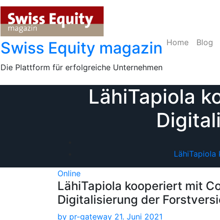
Skip
to
content
Home
Blog
Swiss Equity magazin
Die Plattform für erfolgreiche Unternehmen
LähiTapiola k
Digita
LähiTapiola 
Online
LähiTapiola kooperiert mit C
Digitalisierung der Forstvers
by
pr-gateway
21. Juni 2021