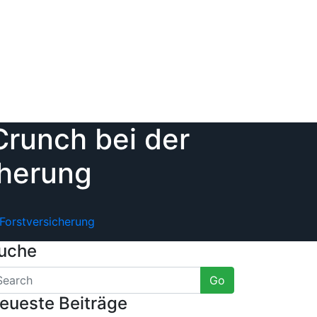
Crunch bei der
cherung
 Forstversicherung
uche
Go
eueste Beiträge