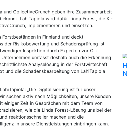
ola und CollectiveCrunch geben ihre Zusammenarbeit
 bekannt. LähiTapiola wird dafür Linda Forest, die KI-
ctiveCrunch, implementieren und einsetzen.
n Forstbeständen in Finnland und deckt
ss der Risikobewertung und Schadensprüfung ist
otwendiger Inspektion durch Experten vor Ort
n Unternehmen umfasst deshalb auch die Erkennung
chrittlichste Analyselösung in der Forstwirtschaft
H
ot und die Schadensbearbeitung von LähiTapiola
N
hiTapiola: „Die Digitalisierung ist für unser
ir suchen aktiv nach Möglichkeiten, unsere Kunden
it einiger Zeit in Gesprächen mit dem Team von
räzisieren, wie die Linda Forest-Lösung uns bei der
nd reaktionsschneller machen und die
lligenz in unsere Dienstleistungen einbringen kann.