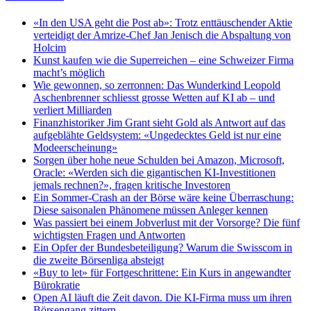
«In den USA geht die Post ab»: Trotz enttäuschender Aktie
verteidigt der Amrize-Chef Jan Jenisch die Abspaltung von
Holcim
Kunst kaufen wie die Superreichen – eine Schweizer Firma
macht’s möglich
Wie gewonnen, so zerronnen: Das Wunderkind Leopold
Aschenbrenner schliesst grosse Wetten auf KI ab – und
verliert Milliarden
Finanzhistoriker Jim Grant sieht Gold als Antwort auf das
aufgeblähte Geldsystem: «Ungedecktes Geld ist nur eine
Modeerscheinung»
Sorgen über hohe neue Schulden bei Amazon, Microsoft,
Oracle: «Werden sich die gigantischen KI-Investitionen
jemals rechnen?», fragen kritische Investoren
Ein Sommer-Crash an der Börse wäre keine Überraschung:
Diese saisonalen Phänomene müssen Anleger kennen
Was passiert bei einem Jobverlust mit der Vorsorge? Die fünf
wichtigsten Fragen und Antworten
Ein Opfer der Bundesbeteiligung? Warum die Swisscom in
die zweite Börsenliga absteigt
«Buy to let» für Fortgeschrittene: Ein Kurs in angewandter
Bürokratie
Open AI läuft die Zeit davon. Die KI-Firma muss um ihren
Börsengang zittern