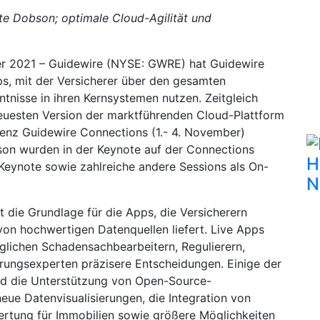
te Dobson; optimale Cloud-Agilität und
r 2021 – Guidewire (NYSE: GWRE) hat Guidewire
pps, mit der Versicherer über den gesamten
tnisse in ihren Kernsystemen nutzen. Zeitgleich
neuesten Version der marktführenden Cloud-Plattform
enz Guidewire Connections (1.- 4. November)
son wurden in der Keynote auf der Connections
H
Keynote sowie zahlreiche andere Sessions als On-
N
 die Grundlage für die Apps, die Versicherern
 von hochwertigen Datenquellen liefert. Live Apps
öglichen Schadensachbearbeitern, Regulierern,
rungsexperten präzisere Entscheidungen. Einige der
ind die Unterstützung von Open-Source-
ue Datenvisualisierungen, die Integration von
rtung für Immobilien sowie größere Möglichkeiten