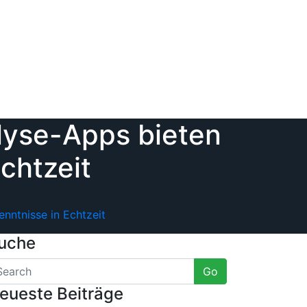
alyse-Apps bieten
chtzeit
enntnisse in Echtzeit
uche
Go
eueste Beiträge