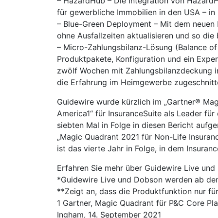
– HazardHub – Die Integration von HazardH
für gewerbliche Immobilien in den USA – in 
– Blue-Green Deployment – Mit dem neuen 
ohne Ausfallzeiten aktualisieren und so die 
– Micro-Zahlungsbilanz-Lösung (Balance o
Produktpakete, Konfiguration und ein Exper
zwölf Wochen mit Zahlungsbilanzdeckung in 
die Erfahrung im Heimgewerbe zugeschnitt
Guidewire wurde kürzlich im „Gartner® Ma
America1“ für InsuranceSuite als Leader fü
siebten Mal in Folge in diesen Bericht au
„Magic Quadrant 2021 für Non-Life Insuranc
ist das vierte Jahr in Folge, in dem Insura
Erfahren Sie mehr über Guidewire Live und
*Guidewire Live und Dobson werden ab dem
**Zeigt an, dass die Produktfunktion nur fü
1 Gartner, Magic Quadrant für P&C Core Pl
Ingham, 14. September 2021