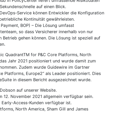
ub in PolicyCenter liefert umfassende Risikodaten
Sekundenschnelle auf einen Blick.
DevOps-Service können Entwickler die Konfiguration
betriebliche Kontinuität gewährleisten.
f Payment, BOP) – Die Lösung umfasst
tenteam, so dass Versicherer innerhalb von nur
Betrieb gehen können. Die Lösung ist speziell auf
en.
gic QuadrantTM for P&C Core Platforms, North
r das Jahr 2021 positioniert und wurde damit zum
fgenommen. Zudem wurde Guidewire im Gartner
e Platforms, Europe2“ als Leader positioniert. Dies
nceSuite in diesem Bericht ausgezeichnet wurde.
 Dobson auf unserer Website.
 12. November 2021 allgemein verfügbar sein.
r Early-Access-Kunden verfügbar ist.
atforms, North America, Sham Gill and James