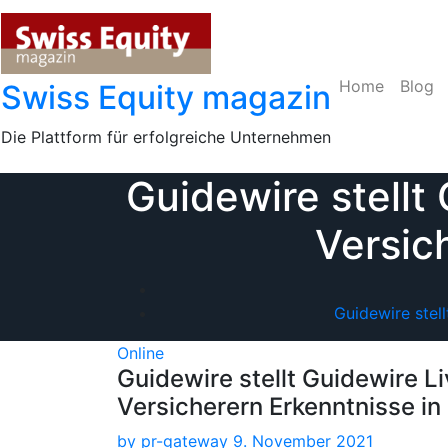
Skip
to
content
Home
Blog
Swiss Equity magazin
Die Plattform für erfolgreiche Unternehmen
Guidewire stellt
Versic
Guidewire stel
Online
Guidewire stellt Guidewire L
Versicherern Erkenntnisse in
by
pr-gateway
9. November 2021