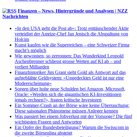
Finanzen – News, Hintergründe und Analysen | NZZ
Nachrichten
«In den USA geht die Post ab»: Trotz enttäuschender Aktie
verteidigt der Amrize-Chef Jan Jenisch die Abspaltung von
Holcim
Kunst kaufen wie die Superreichen – eine Schweizer Firma
macht’s möglich
Wie gewonnen, so zerronnen: Das Wunderkind Leopold
Aschenbrenner schliesst grosse Wetten auf KI ab – und
verliert Milliarden
Finanzhistoriker Jim Grant sieht Gold als Antwort auf das
aufgeblähte Geldsystem: «Ungedecktes Geld ist nur eine
Modeerscheinung»
Sorgen über hohe neue Schulden bei Amazon, Microsoft,
Oracle: «Werden sich die gigantischen KI-Investitionen
jemals rechnen?», fragen kritische Investoren
Ein Sommer-Crash an der Börse wäre keine Überraschung:
Diese saisonalen Phänomene müssen Anleger kennen
Was passiert bei einem Jobverlust mit der Vorsorge? Die fünf
wichtigsten Fragen und Antworten
Ein Opfer der Bundesbeteiligung? Warum die Swisscom in
die zweite Börsenliga absteigt