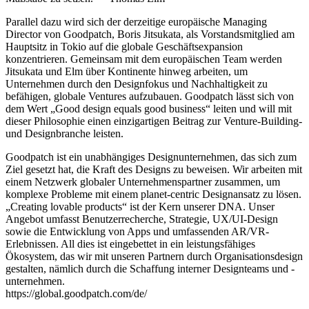
Parallel dazu wird sich der derzeitige europäische Managing
Director von Goodpatch, Boris Jitsukata, als Vorstandsmitglied am
Hauptsitz in Tokio auf die globale Geschäftsexpansion
konzentrieren. Gemeinsam mit dem europäischen Team werden
Jitsukata und Elm über Kontinente hinweg arbeiten, um
Unternehmen durch den Designfokus und Nachhaltigkeit zu
befähigen, globale Ventures aufzubauen. Goodpatch lässt sich von
dem Wert „Good design equals good business“ leiten und will mit
dieser Philosophie einen einzigartigen Beitrag zur Venture-Building-
und Designbranche leisten.
Goodpatch ist ein unabhängiges Designunternehmen, das sich zum
Ziel gesetzt hat, die Kraft des Designs zu beweisen. Wir arbeiten mit
einem Netzwerk globaler Unternehmenspartner zusammen, um
komplexe Probleme mit einem planet-centric Designansatz zu lösen.
„Creating lovable products“ ist der Kern unserer DNA. Unser
Angebot umfasst Benutzerrecherche, Strategie, UX/UI-Design
sowie die Entwicklung von Apps und umfassenden AR/VR-
Erlebnissen. All dies ist eingebettet in ein leistungsfähiges
Ökosystem, das wir mit unseren Partnern durch Organisationsdesign
gestalten, nämlich durch die Schaffung interner Designteams und -
unternehmen.
https://global.goodpatch.com/de/