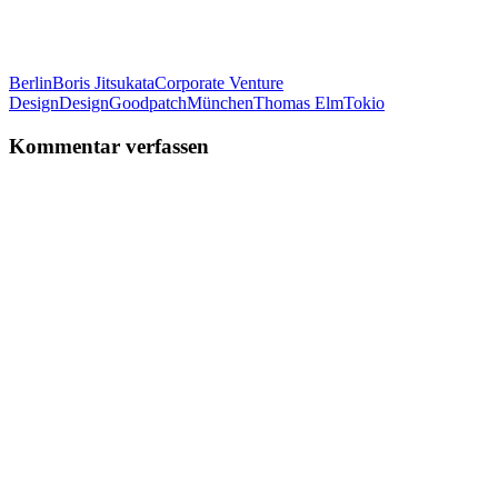
Berlin
Boris Jitsukata
Corporate Venture
Design
Design
Goodpatch
München
Thomas Elm
Tokio
Kommentar verfassen