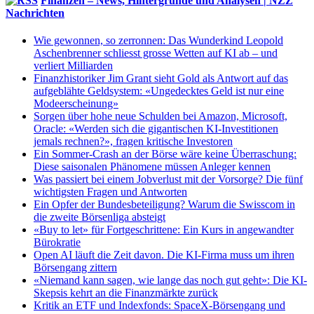
Finanzen – News, Hintergründe und Analysen | NZZ
Nachrichten
Wie gewonnen, so zerronnen: Das Wunderkind Leopold
Aschenbrenner schliesst grosse Wetten auf KI ab – und
verliert Milliarden
Finanzhistoriker Jim Grant sieht Gold als Antwort auf das
aufgeblähte Geldsystem: «Ungedecktes Geld ist nur eine
Modeerscheinung»
Sorgen über hohe neue Schulden bei Amazon, Microsoft,
Oracle: «Werden sich die gigantischen KI-Investitionen
jemals rechnen?», fragen kritische Investoren
Ein Sommer-Crash an der Börse wäre keine Überraschung:
Diese saisonalen Phänomene müssen Anleger kennen
Was passiert bei einem Jobverlust mit der Vorsorge? Die fünf
wichtigsten Fragen und Antworten
Ein Opfer der Bundesbeteiligung? Warum die Swisscom in
die zweite Börsenliga absteigt
«Buy to let» für Fortgeschrittene: Ein Kurs in angewandter
Bürokratie
Open AI läuft die Zeit davon. Die KI-Firma muss um ihren
Börsengang zittern
«Niemand kann sagen, wie lange das noch gut geht»: Die KI-
Skepsis kehrt an die Finanzmärkte zurück
Kritik an ETF und Indexfonds: SpaceX-Börsengang und