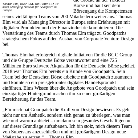
Thomas Elm, zuvor COO von Fenics GO, ist
Börse und baut seit dem
neuer Managing Director für Goodpatch in
Europa.
Börsengang die Kompetenzen
seines vielfältigen Teams von 200 Mitarbeitern weiter aus. Thomas
Elm wird als Managing Director in Europa seine Erfahrungen mit
digitalen Produkten und der Finanzindustrie kombinieren. Die
Verstärkung des Teams durch Thomas Elm trägt zu Goodpatchs
strategischem Fokus auf den Ausbau von Corporate Venture Design
bei.
Thomas Elm hat erfolgreich digitale Initiativen für die BGC Group
und die Gruppe Deutsche Börse verantwortet und eine 725
Millionen Euro schwere Akquisition für die Deutsche Börse geleitet.
2018 war Thomas Elm bereits ein Kunde von Goodpatch. Sein
Team bei der Deutschen Börse arbeitete mit Goodpatch zusammen
und konnte so ein preisgekröntes digitales Handelsprodukt
einführen. Elms Wissen über die Angebote von Goodpatch und sein
einzigartiger Hintergrund machen ihn zu einer großartigen
Bereicherung für das Team.
„Für mich hat Goodpatch die Kraft von Design bewiesen. Es geht
nicht nur um Ästhetik, sondern sich genau zu überlegen, was man
wie und warum anbietet – um dann sein gesamtes Geschäft genau
auf dieser Grundlage aufzubauen. Ich bin stolz, mich diesem Team
von Superstars anzuschließen und mit großartigem Design neue
Maßstäbe zu setzen.“ – Thomas Elm