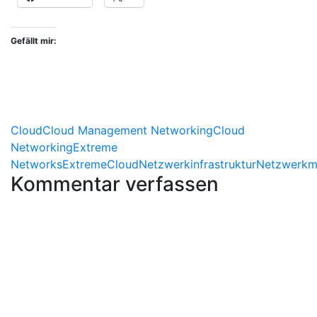
Gefällt mir:
Cloud
Cloud Management Networking
Cloud
Networking
Extreme
Networks
ExtremeCloud
Netzwerkinfrastruktur
Netzwerkm
Kommentar verfassen