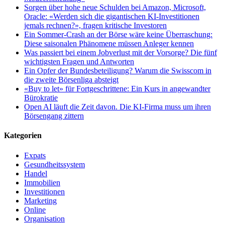
Sorgen über hohe neue Schulden bei Amazon, Microsoft,
Oracle: «Werden sich die gigantischen KI-Investitionen
jemals rechnen?», fragen kritische Investoren
Ein Sommer-Crash an der Börse wäre keine Überraschung:
Diese saisonalen Phänomene müssen Anleger kennen
Was passiert bei einem Jobverlust mit der Vorsorge? Die fünf
wichtigsten Fragen und Antworten
Ein Opfer der Bundesbeteiligung? Warum die Swisscom in
die zweite Börsenliga absteigt
«Buy to let» für Fortgeschrittene: Ein Kurs in angewandter
Bürokratie
Open AI läuft die Zeit davon. Die KI-Firma muss um ihren
Börsengang zittern
Kategorien
Expats
Gesundheitssystem
Handel
Immobilien
Investitionen
Marketing
Online
Organisation