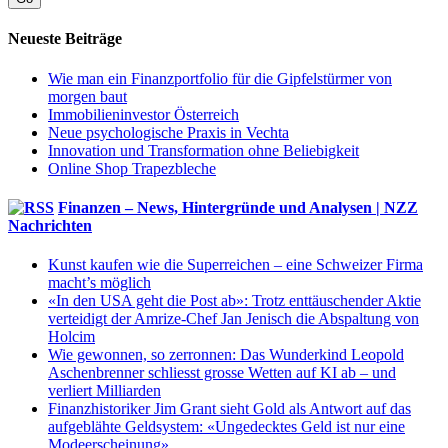
Neueste Beiträge
Wie man ein Finanzportfolio für die Gipfelstürmer von
morgen baut
Immobilieninvestor Österreich
Neue psychologische Praxis in Vechta
Innovation und Transformation ohne Beliebigkeit
Online Shop Trapezbleche
Finanzen – News, Hintergründe und Analysen | NZZ
Nachrichten
Kunst kaufen wie die Superreichen – eine Schweizer Firma
macht’s möglich
«In den USA geht die Post ab»: Trotz enttäuschender Aktie
verteidigt der Amrize-Chef Jan Jenisch die Abspaltung von
Holcim
Wie gewonnen, so zerronnen: Das Wunderkind Leopold
Aschenbrenner schliesst grosse Wetten auf KI ab – und
verliert Milliarden
Finanzhistoriker Jim Grant sieht Gold als Antwort auf das
aufgeblähte Geldsystem: «Ungedecktes Geld ist nur eine
Modeerscheinung»