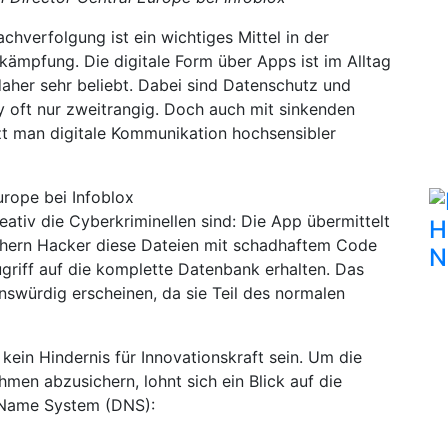
chverfolgung ist ein wichtiges Mittel in der
ämpfung. Die digitale Form über Apps ist im Alltag
daher sehr beliebt. Dabei sind Datenschutz und
y oft nur zweitrangig. Doch auch mit sinkenden
tzt man digitale Kommunikation hochsensibler
urope bei Infoblox
ativ die Cyberkriminellen sind: Die App übermittelt
H
chern Hacker diese Dateien mit schadhaftem Code
N
ugriff auf die komplette Datenbank erhalten. Das
enswürdig erscheinen, da sie Teil des normalen
kein Hindernis für Innovationskraft sein. Um die
men abzusichern, lohnt sich ein Blick auf die
 Name System (DNS):