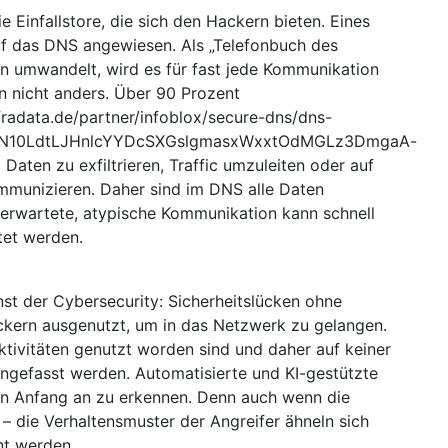
e Einfallstore, die sich den Hackern bieten. Eines
uf das DNS angewiesen. Als „Telefonbuch des
en umwandelt, wird es für fast jede Kommunikation
en nicht anders. Über 90 Prozent
fradata.de/partner/infoblox/secure-dns/dns-
GHrN10LdtLJHnlcYYDcSXGslgmasxWxxtOdMGLz3DmgaA-
aten zu exfiltrieren, Traffic umzuleiten oder auf
mmunizieren. Daher sind im DNS alle Daten
nerwartete, atypische Kommunikation kann schnell
et werden.
t der Cybersecurity: Sicherheitslücken ohne
kern ausgenutzt, um in das Netzwerk zu gelangen.
ktivitäten genutzt worden sind und daher auf keiner
ngefasst werden. Automatisierte und KI-gestützte
von Anfang an zu erkennen. Denn auch wenn die
 – die Verhaltensmuster der Angreifer ähneln sich
nt werden.