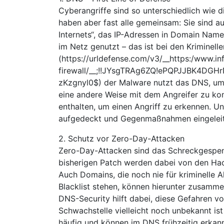
Cyberangriffe sind so unterschiedlich wie di
haben aber fast alle gemeinsam: Sie sind a
Internets“, das IP-Adressen in Domain Nam
im Netz genutzt – das ist bei den Kriminell
(https://urldefense.com/v3/__https:/www.in
firewall/__;!!JYsgTRAg6ZQ!ePQPJJBK4D
zKzgnyl0$) der Malware nutzt das DNS, um D
eine andere Weise mit dem Angreifer zu ko
enthalten, um einen Angriff zu erkennen. U
aufgedeckt und Gegenmaßnahmen eingeleit
2. Schutz vor Zero-Day-Attacken
Zero-Day-Attacken sind das Schreckgespens
bisherigen Patch werden dabei von den Hac
Auch Domains, die noch nie für kriminelle A
Blacklist stehen, können hierunter zusamme
DNS-Security hilft dabei, diese Gefahren 
Schwachstelle vielleicht noch unbekannt ist
häufig und können im DNS frühzeitig erkan