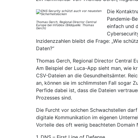
Die Kontaktna
Pandemie-Bek
Thomas Gerch, Regional Director Central
Europe bei Infoblox (Bildquelle: Thomas
einfach und 
Gerch)
Cybersecurit
Inzidenzzahlen bleibt die Frage: „Wie schü
Daten?“
Thomas Gerch, Regional Director Central E
Am Beispiel der Luca-App sieht man, wie kre
CSV-Dateien an die Gesundheitsämter. Rei
an, können sie im schlimmsten Fall sogar Z
Perfide dabei ist, dass die Dateien vertrau
Prozesses sind.
Die Furcht vor solchen Schwachstellen darf 
digitale Kommunikation im eigenen Unterneh
Vorteile des oft wenig beachteten Domain
1. DNS – First Line of Defense