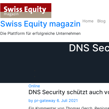
Skip
to
content
Home
Blog
Swiss Equity magazin
Die Plattform für erfolgreiche Unternehmen
DNS Secu
Online
DNS Security schützt auch v
by
pr-gateway
6. Juli 2021
Ein Kommentar von Thomas Gerch, Regional 