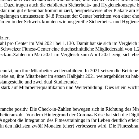
 Dazu tragen auch die etablierten Sicherheits- und Hygienekonzepte bei,
r klar und gut erkennbar kommuniziert, beispielsweise über Plakate am E
egelungen umzusetzen: 84,8 Prozent der Center berichten von einer eher
en in der Schweiz konnten wir ausgereifte Sicherheits- und Hygienekon
ziert
rzahl pro Center im Mai 2021 bei 1.130. Damit hat sie sich im Verglei
Schweizer Fitness-Center eine durchschnittliche Mitgliederzahl von 1.
eck-in-Zahlen im Mai 2021 im Vergleich zum April 2021 zeigt sich ebe
enutzt, um ihre Mitarbeiter weiterzubilden. In 2021 setzen die Betrieb
riebe an, ihre Mitarbeiter im ersten Halbjahr 2021 weitergebildet zu h
stangestellte und zwei dual Studierende.
tark auf Mitarbeiterqualifikation und Weiterbildung. Dies ist ein wicht
branche positiv. Die Check-in-Zahlen bewegen sich in Richtung des Ni
eiteranzahl. Vor dem Hintergrund der Corona- Krise hat sich die Digita
Angebot die Integration des Fitnesstrainings in ihr Leben deutlich erlei
rs in den nächsten zwölf Monaten (eher) verbessern wird. Die Fitnessbra