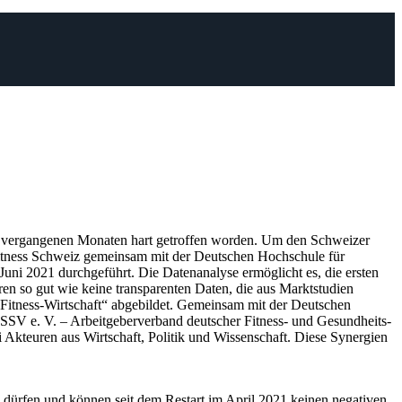
vergangenen Monaten hart getroffen worden. Um den Schweizer
 Fitness Schweiz gemeinsam mit der Deutschen Hochschule für
ni 2021 durchgeführt. Die Datenanalyse ermöglicht es, die ersten
en so gut wie keine transparenten Daten, die aus Marktstudien
 Fitness-Wirtschaft“ abgebildet. Gemeinsam mit der Deutschen
SV e. V. – Arbeitgeberverband deutscher Fitness- und Gesundheits-
i Akteuren aus Wirtschaft, Politik und Wissenschaft. Diese Synergien
zu dürfen und können seit dem Restart im April 2021 keinen negativen