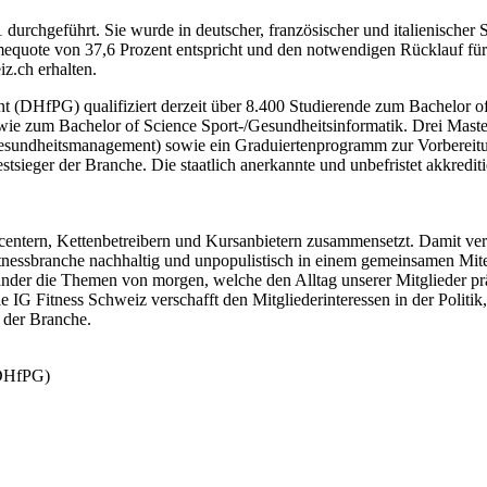
durchgeführt. Sie wurde in deutscher, französischer und italienischer
uote von 37,6 Prozent entspricht und den notwendigen Rücklauf für stat
z.ch erhalten.
(DHfPG) qualifiziert derzeit über 8.400 Studierende zum Bachelor o
ie zum Bachelor of Science Sport-/Gesundheitsinformatik. Drei Mast
sundheitsmanagement) sowie ein Graduiertenprogramm zur Vorbereitun
ieger der Branche. Die staatlich anerkannte und unbefristet akkrediti
elcentern, Kettenbetreibern und Kursanbietern zusammensetzt. Damit ver
itnessbranche nachhaltig und unpopulistisch in einem gemeinsamen Mitei
ander die Themen von morgen, welche den Alltag unserer Mitglieder prä
e IG Fitness Schweiz verschafft den Mitgliederinteressen in der Politik
 der Branche.
(DHfPG)