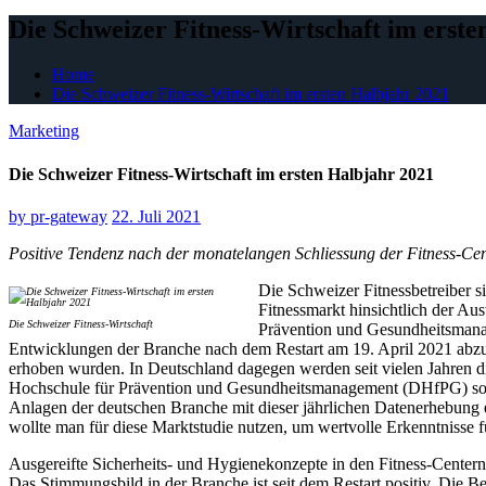
Die Schweizer Fitness-Wirtschaft im erste
Home
Die Schweizer Fitness-Wirtschaft im ersten Halbjahr 2021
Marketing
Die Schweizer Fitness-Wirtschaft im ersten Halbjahr 2021
by
pr-gateway
22. Juli 2021
Positive Tendenz nach der monatelangen Schliessung der Fitness-Cen
Die Schweizer Fitnessbetreiber
Fitnessmarkt hinsichtlich der A
Die Schweizer Fitness-Wirtschaft
Prävention und Gesundheitsmanag
Entwicklungen der Branche nach dem Restart am 19. April 2021 abzubi
erhoben wurden. In Deutschland dagegen werden seit vielen Jahren di
Hochschule für Prävention und Gesundheitsmanagement (DHfPG) sowi
Anlagen der deutschen Branche mit dieser jährlichen Datenerhebung ei
wollte man für diese Marktstudie nutzen, um wertvolle Erkenntnisse 
Ausgereifte Sicherheits- und Hygienekonzepte in den Fitness-Centern
Das Stimmungsbild in der Branche ist seit dem Restart positiv. Die Be