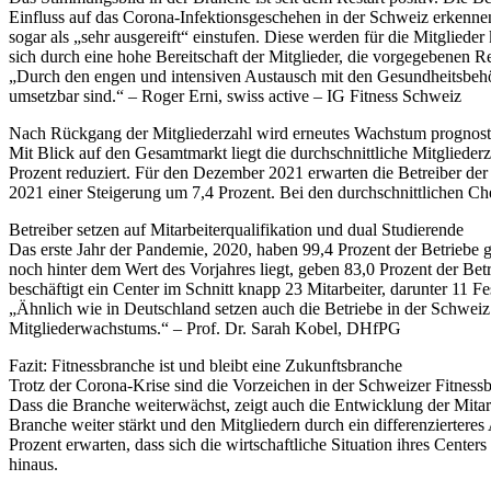
Einfluss auf das Corona-Infektionsgeschehen in der Schweiz erkennen.
sogar als „sehr ausgereift“ einstufen. Diese werden für die Mitgliede
sich durch eine hohe Bereitschaft der Mitglieder, die vorgegebenen R
„Durch den engen und intensiven Austausch mit den Gesundheitsbehörd
umsetzbar sind.“ – Roger Erni, swiss active – IG Fitness Schweiz
Nach Rückgang der Mitgliederzahl wird erneutes Wachstum prognosti
Mit Blick auf den Gesamtmarkt liegt die durchschnittliche Mitgliede
Prozent reduziert. Für den Dezember 2021 erwarten die Betreiber der 
2021 einer Steigerung um 7,4 Prozent. Bei den durchschnittlichen Ch
Betreiber setzen auf Mitarbeiterqualifikation und dual Studierende
Das erste Jahr der Pandemie, 2020, haben 99,4 Prozent der Betriebe g
noch hinter dem Wert des Vorjahres liegt, geben 83,0 Prozent der Bet
beschäftigt ein Center im Schnitt knapp 23 Mitarbeiter, darunter 11 Fe
„Ähnlich wie in Deutschland setzen auch die Betriebe in der Schweiz s
Mitgliederwachstums.“ – Prof. Dr. Sarah Kobel, DHfPG
Fazit: Fitnessbranche ist und bleibt eine Zukunftsbranche
Trotz der Corona-Krise sind die Vorzeichen in der Schweizer Fitness
Dass die Branche weiterwächst, zeigt auch die Entwicklung der Mitarb
Branche weiter stärkt und den Mitgliedern durch ein differenzierteres 
Prozent erwarten, dass sich die wirtschaftliche Situation ihres Cente
hinaus.