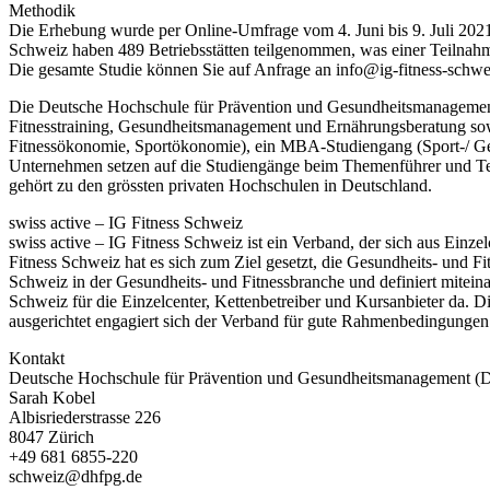
Methodik
Die Erhebung wurde per Online-Umfrage vom 4. Juni bis 9. Juli 2021 
Schweiz haben 489 Betriebsstätten teilgenommen, was einer Teilnahmeq
Die gesamte Studie können Sie auf Anfrage an info@ig-fitness-schwei
Die Deutsche Hochschule für Prävention und Gesundheitsmanagement 
Fitnesstraining, Gesundheitsmanagement und Ernährungsberatung sow
Fitnessökonomie, Sportökonomie), ein MBA-Studiengang (Sport-/ Ge
Unternehmen setzen auf die Studiengänge beim Themenführer und Tests
gehört zu den grössten privaten Hochschulen in Deutschland.
swiss active – IG Fitness Schweiz
swiss active – IG Fitness Schweiz ist ein Verband, der sich aus Einz
Fitness Schweiz hat es sich zum Ziel gesetzt, die Gesundheits- und F
Schweiz in der Gesundheits- und Fitnessbranche und definiert mitein
Schweiz für die Einzelcenter, Kettenbetreiber und Kursanbieter da. Di
ausgerichtet engagiert sich der Verband für gute Rahmenbedingungen
Kontakt
Deutsche Hochschule für Prävention und Gesundheitsmanagement 
Sarah Kobel
Albisriederstrasse 226
8047 Zürich
+49 681 6855-220
schweiz@dhfpg.de