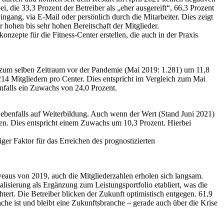
 die 33,3 Prozent der Betreiber als „eher ausgereift“, 66,3 Prozent
ingang, via E-Mail oder persönlich durch die Mitarbeiter. Dies zeigt
 hohen bis sehr hohen Bereitschaft der Mitglieder.
zepte für die Fitness-Center erstellen, die auch in der Praxis
ch zum selben Zeitraum vor der Pandemie (Mai 2019: 1.281) um 11,8
214 Mitgliedern pro Center. Dies entspricht im Vergleich zum Mai
nfalls ein Zuwachs von 24,0 Prozent.
e ebenfalls auf Weiterbildung. Auch wenn der Wert (Stand Juni 2021)
aben. Dies entspricht einem Zuwachs um 10,3 Prozent. Hierbei
iger Faktor für das Erreichen des prognostizierten
veaus von 2019, auch die Mitgliederzahlen erholen sich langsam.
lisierung als Ergänzung zum Leistungsportfolio etabliert, was die
chtert. Die Betreiber blicken der Zukunft optimistisch entgegen. 61,9
nche ist und bleibt eine Zukunftsbranche – gerade auch über die Krise