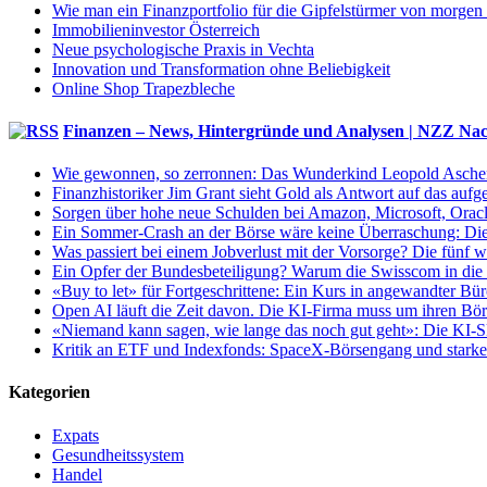
Wie man ein Finanzportfolio für die Gipfelstürmer von morgen
Immobilieninvestor Österreich
Neue psychologische Praxis in Vechta
Innovation und Transformation ohne Beliebigkeit
Online Shop Trapezbleche
Finanzen – News, Hintergründe und Analysen | NZZ Nac
Wie gewonnen, so zerronnen: Das Wunderkind Leopold Aschenbre
Finanzhistoriker Jim Grant sieht Gold als Antwort auf das au
Sorgen über hohe neue Schulden bei Amazon, Microsoft, Oracle:
Ein Sommer-Crash an der Börse wäre keine Überraschung: Di
Was passiert bei einem Jobverlust mit der Vorsorge? Die fünf 
Ein Opfer der Bundesbeteiligung? Warum die Swisscom in die z
«Buy to let» für Fortgeschrittene: Ein Kurs in angewandter Bür
Open AI läuft die Zeit davon. Die KI-Firma muss um ihren Bör
«Niemand kann sagen, wie lange das noch gut geht»: Die KI-Sk
Kritik an ETF und Indexfonds: SpaceX-Börsengang und starke 
Kategorien
Expats
Gesundheitssystem
Handel