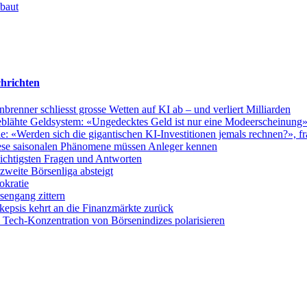
 baut
hrichten
nner schliesst grosse Wetten auf KI ab – und verliert Milliarden
fgeblähte Geldsystem: «Ungedecktes Geld ist nur eine Modeerscheinung
 «Werden sich die gigantischen KI-Investitionen jemals rechnen?», fra
ese saisonalen Phänomene müssen Anleger kennen
wichtigsten Fragen und Antworten
weite Börsenliga absteigt
okratie
sengang zittern
epsis kehrt an die Finanzmärkte zurück
Tech-Konzentration von Börsenindizes polarisieren