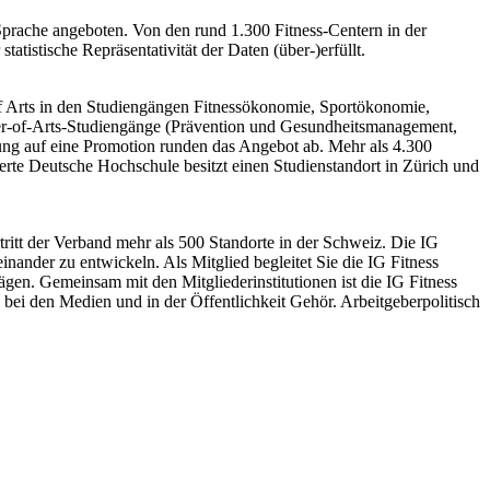
 Sprache angeboten. Von den rund 1.300 Fitness-Centern in der
istische Repräsentativität der Daten (über-)erfüllt.
f Arts in den Studiengängen Fitnessökonomie, Sportökonomie,
er-of-Arts-Studiengänge (Prävention und Gesundheitsmanagement,
g auf eine Promotion runden das Angebot ab. Mehr als 4.300
erte Deutsche Hochschule besitzt einen Studienstandort in Zürich und
tritt der Verband mehr als 500 Standorte in der Schweiz. Die IG
nander zu entwickeln. Als Mitglied begleitet Sie die IG Fitness
gen. Gemeinsam mit den Mitgliederinstitutionen ist die IG Fitness
, bei den Medien und in der Öffentlichkeit Gehör. Arbeitgeberpolitisch