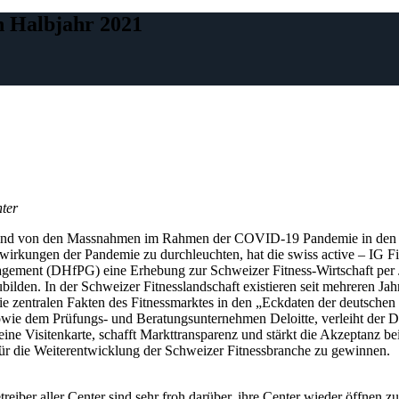
n Halbjahr 2021
ter
 sind von den Massnahmen im Rahmen der COVID-19 Pandemie in den 
uswirkungen der Pandemie zu durchleuchten, hat die swiss active – IG
ement (DHfPG) eine Erhebung zur Schweizer Fitness-Wirtschaft per Ju
lden. In der Schweizer Fitnesslandschaft existieren seit mehreren Jahr
e zentralen Fakten des Fitnessmarktes in den „Eckdaten der deutschen
e dem Prüfungs- und Beratungsunternehmen Deloitte, verleiht der DS
ne Visitenkarte, schafft Markttransparenz und stärkt die Akzeptanz be
für die Weiterentwicklung der Schweizer Fitnessbranche zu gewinnen.
treiber aller Center sind sehr froh darüber, ihre Center wieder öffnen 