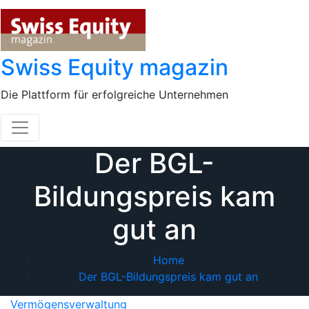
Skip
to
content
Swiss Equity magazin
Die Plattform für erfolgreiche Unternehmen
Der BGL-
Bildungspreis kam
gut an
Home
Der BGL-Bildungspreis kam gut an
Vermögensverwaltung