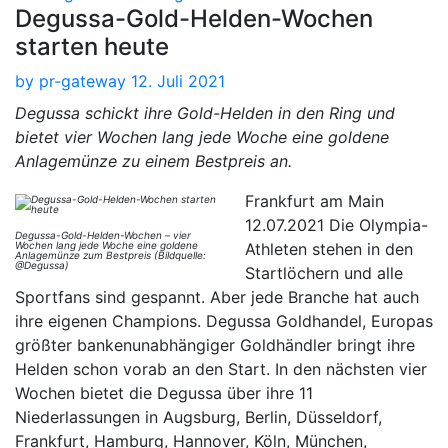
Degussa-Gold-Helden-Wochen
starten heute
by
pr-gateway
12. Juli 2021
Degussa schickt ihre Gold-Helden in den Ring und
bietet vier Wochen lang jede Woche eine goldene
Anlagemünze zu einem Bestpreis an.
Frankfurt am Main
12.07.2021 Die Olympia-
Degussa-Gold-Helden-Wochen – vier
Wochen lang jede Woche eine goldene
Athleten stehen in den
Anlagemünze zum Bestpreis (Bildquelle:
@Degussa)
Startlöchern und alle
Sportfans sind gespannt. Aber jede Branche hat auch
ihre eigenen Champions. Degussa Goldhandel, Europas
größter bankenunabhängiger Goldhändler bringt ihre
Helden schon vorab an den Start. In den nächsten vier
Wochen bietet die Degussa über ihre 11
Niederlassungen in Augsburg, Berlin, Düsseldorf,
Frankfurt, Hamburg, Hannover, Köln, München,