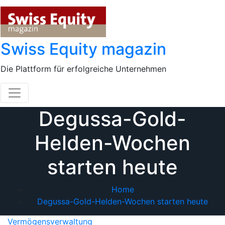
Skip
to
content
Swiss Equity magazin
Die Plattform für erfolgreiche Unternehmen
Degussa-Gold-
Helden-Wochen
starten heute
Home
Degussa-Gold-Helden-Wochen starten heute
Vermögensverwaltung