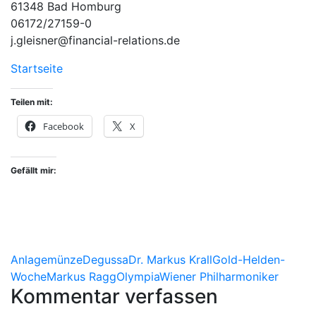
61348 Bad Homburg
06172/27159-0
j.gleisner@financial-relations.de
Startseite
Teilen mit:
Facebook
X
Gefällt mir:
Anlagemünze
Degussa
Dr. Markus Krall
Gold-Helden-
Woche
Markus Ragg
Olympia
Wiener Philharmoniker
Kommentar verfassen