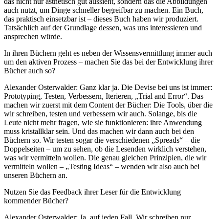
das nicht nur ästhetisch gut aussieht, sondern das die Abbildungen
auch nutzt, um Dinge schneller begreifbar zu machen. Ein Buch,
das praktisch einsetzbar ist – dieses Buch haben wir produziert.
Tatsächlich auf der Grundlage dessen, was uns interessieren und
ansprechen würde.
In ihren Büchern geht es neben der Wissensvermittlung immer auch
um den aktiven Prozess – machen Sie das bei der Entwicklung ihrer
Bücher auch so?
Alexander Osterwalder: Ganz klar ja. Die Devise bei uns ist immer:
Prototyping, Testen, Verbessern, Iterieren, „Trial and Error“. Das
machen wir zuerst mit dem Content der Bücher: Die Tools, über die
wir schreiben, testen und verbessern wir auch. Solange, bis die
Leute nicht mehr fragen, wie sie funktionieren: ihre Anwendung
muss kristallklar sein. Und das machen wir dann auch bei den
Büchern so. Wir testen sogar die verschiedenen „Spreads“ – die
Doppelseiten – um zu sehen, ob die Lesenden wirklich verstehen,
was wir vermitteln wollen. Die genau gleichen Prinzipien, die wir
vermitteln wollen – „Testing Ideas“ – wenden wir also auch bei
unseren Büchern an.
Nutzen Sie das Feedback ihrer Leser für die Entwicklung
kommender Bücher?
Alexander Osterwalder: Ja, auf jeden Fall. Wir schreiben nur