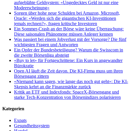
aufgeblähte Geldsystem: «Ungedecktes Geld ist nur eine
Modeerscheinung»
Sorgen über hohe neue Schulden bei Amazon, Microsoft,
Oracle: «Werden sich die gigantischen KI-Investitionen
jemals rechnen?», fragen kritische Investoren
Ein Sommer-Crash an der Börse wäre keine Überraschung:
Diese saisonalen Phänomene müssen Anleger kennen
Was passiert bei einem Jobverlust mit der Vorsorge? Die fünf
wichtigsten Fragen und Antworten
Ein Opfer der Bundesbeteiligung? Warum die Swisscom in
die zweite Börsenliga absteigt
«Buy to let» für Fortgeschrittene: Ein Kurs in angewandter
Bürokratie
Open AI läuft die Zeit davon. Die KI-Firma muss um ihren
Börsengang zittern
«Niemand kann sagen, wie lange das noch gut geht»: Die KI-
Skepsis kehrt an die Finanzmärkte zurück
Kritik an ETF und Indexfonds: SpaceX-Börsengang und
starke Tech-Konzentration von Börsenindizes polarisieren
Kategorien
Expats
Gesundheitssystem
Handel