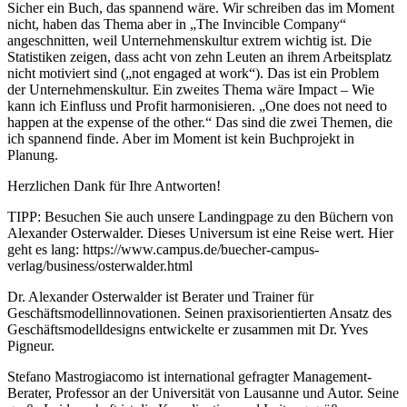
Sicher ein Buch, das spannend wäre. Wir schreiben das im Moment
nicht, haben das Thema aber in „The Invincible Company“
angeschnitten, weil Unternehmenskultur extrem wichtig ist. Die
Statistiken zeigen, dass acht von zehn Leuten an ihrem Arbeitsplatz
nicht motiviert sind („not engaged at work“). Das ist ein Problem
der Unternehmenskultur. Ein zweites Thema wäre Impact – Wie
kann ich Einfluss und Profit harmonisieren. „One does not need to
happen at the expense of the other.“ Das sind die zwei Themen, die
ich spannend finde. Aber im Moment ist kein Buchprojekt in
Planung.
Herzlichen Dank für Ihre Antworten!
TIPP: Besuchen Sie auch unsere Landingpage zu den Büchern von
Alexander Osterwalder. Dieses Universum ist eine Reise wert. Hier
geht es lang: https://www.campus.de/buecher-campus-
verlag/business/osterwalder.html
Dr. Alexander Osterwalder ist Berater und Trainer für
Geschäftsmodellinnovationen. Seinen praxisorientierten Ansatz des
Geschäftsmodelldesigns entwickelte er zusammen mit Dr. Yves
Pigneur.
Stefano Mastrogiacomo ist international gefragter Management-
Berater, Professor an der Universität von Lausanne und Autor. Seine