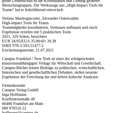
große Leidenschaft ist die Koordination und Leitung größerer
Menschengruppen. Die Werkzeuge aus „High-Impact Tools für
Teams“ hat er federführend entwickelt.
Stefano Mastrogiacomo, Alexander Osterwalder
High-impact Tools für Teams
Teammitglieder koordinieren, Vertrauen aufbauen und rasch
Ergebnisse erzielen mit 5 praktischen Tools
2021, 329 Seiten, broschiert
EUR 34,95/EUA 35,90/sFr 39,38
ISBN 978-3-593-51477-2
Erscheinungstermin: 21.07.2021
Campus Frankfurt / New York ist einer der erfolgreichsten
konzernunabhängigen Verlage für Wirtschaft und Gesellschaft.
Campus-Bücher leisten Beiträge zu politischen, wirtschaftlichen,
historischen und gesellschaftlichen Debatten, stellen neueste
Ergebnisse der Forschung dar und liefern kritische Analysen.
Firmenkontakt
Campus Verlag GmbH
Inga Hoffmann
Kurfürsternstraße 49
60486 Frankfurt am Main
069 976516 22
hoffmann@campus.de