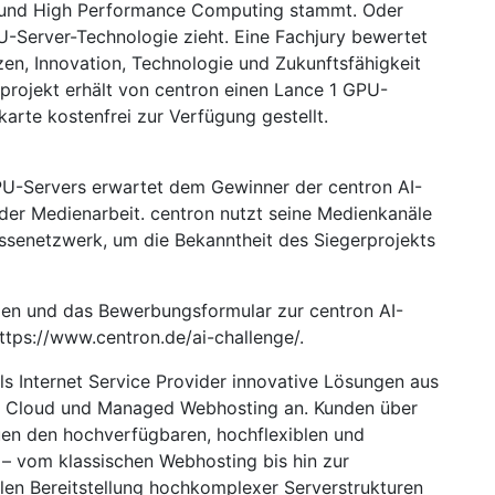
ng und High Performance Computing stammt. Oder
U-Server-Technologie zieht. Eine Fachjury bewertet
zen, Innovation, Technologie und Zukunftsfähigkeit
rprojekt erhält von centron einen Lance 1 GPU-
rte kostenfrei zur Verfügung gestellt.
PU-Servers erwartet dem Gewinner der centron AI-
der Medienarbeit. centron nutzt seine Medienkanäle
ssenetzwerk, um die Bekanntheit des Siegerprojekts
gen und das Bewerbungsformular zur centron AI-
https://www.centron.de/ai-challenge/.
s Internet Service Provider innovative Lösungen aus
, Cloud und Managed Webhosting an. Kunden über
uen den hochverfügbaren, hochflexiblen und
– vom klassischen Webhosting bis hin zur
llen Bereitstellung hochkomplexer Serverstrukturen