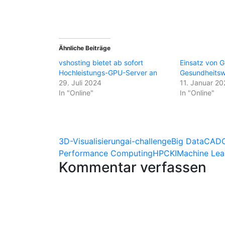
Ähnliche Beiträge
vshosting bietet ab sofort
Einsatz von 
Hochleistungs-GPU-Server an
Gesundheits
29. Juli 2024
11. Januar 20
In "Online"
In "Online"
3D-Visualisierung
ai-challenge
Big Data
CAD
Performance Computing
HPC
KI
Machine Lea
Kommentar verfassen