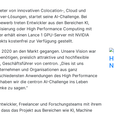
ieter von innovativen Colocation-, Cloud und
er-Lösungen, startet seine AI-Challenge. Bei
ewerb treten Entwickler aus den Bereichen KI,
lisierung oder High Performance Computing mit
er erhält einen Lance 1 GPU-Server mit NVIDIA
kts kostenfrei zur Verfügung gestellt.
o 2020 an den Markt gegangen. Unsere Vision war
enötigen, preislich attraktive und hochflexible
H
 Geschäftsführer von centron. „Dies ist uns
N
Unternehmen und Organisationen aus ganz
erschiedensten Anwendungen des High Performance
haben wir die centron AI-Challenge ins Leben
nke zu sagen.“
ntwickler, Freelancer und Forschungsteams mit ihrem
, dass das Projekt aus Bereichen wie KI, Machine