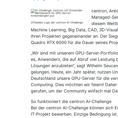
centron, Anb
Managed-Serv
Offizielles Logo der centron AI-Challenge
diesem Wettb
Machine Learning, Big Data, CAD, 3D-Visua
ihren Projekten gegeneinander an. Der Sieg
Quadro RTX 6000 für die Dauer seines Proje
„Wir sind mit unserem GPU-Server-Portfoli
es, Anwendern, die auf Abruf viel Leistung b
Lösungen anzubieten“, sagt Wilhelm Seucan,
gelungen. Heute, ein Jahr später, nutzen 
Deutschland unsere GPU-Server für die v
Computing. Dies möchten wir feiern! Daher 
gerufen, um der Community einfach mal Da
So funktioniert die centron AI-Challenge
Bei der centron AI-Challenge können sich E
IT-Projekt bewerben. Einzige Bedingung ist