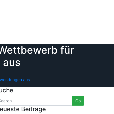
-Wettbewerb für
 aus
Anwendungen aus
uche
Go
eueste Beiträge