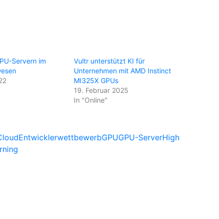
GPU-Servern im
Vultr unterstützt KI für
wesen
Unternehmen mit AMD Instinct
22
MI325X GPUs
19. Februar 2025
In "Online"
Cloud
Entwicklerwettbewerb
GPU
GPU-Server
High
rning