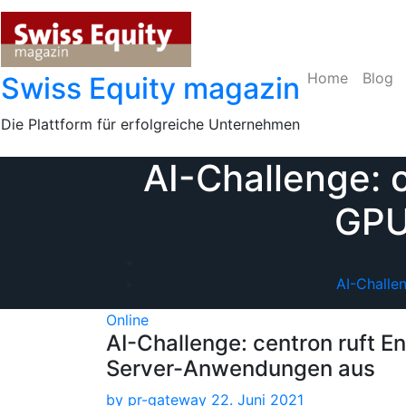
Skip
to
content
Home
Blog
Swiss Equity magazin
Die Plattform für erfolgreiche Unternehmen
AI-Challenge: 
GPU
AI-Challe
Online
AI-Challenge: centron ruft 
Server-Anwendungen aus
by
pr-gateway
22. Juni 2021