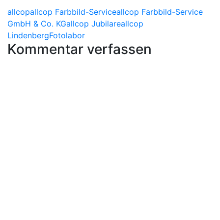
allcop
allcop Farbbild-Service
allcop Farbbild-Service
GmbH & Co. KG
allcop Jubilare
allcop
Lindenberg
Fotolabor
Kommentar verfassen