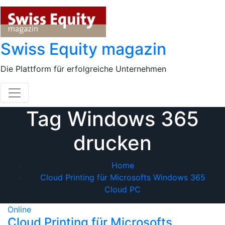
Skip
to
content
Swiss Equity magazin
Die Plattform für erfolgreiche Unternehmen
Tag Windows 365
drucken
Home
Cloud Printing für Microsofts Windows 365
Cloud PC
Online
Cloud Printing für Microsofts