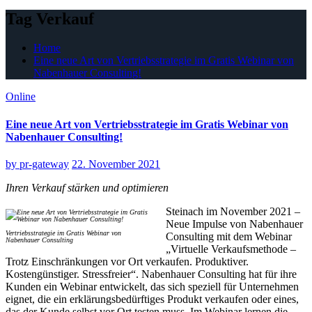
Tag Verkauf
Home
Eine neue Art von Vertriebsstrategie im Gratis Webinar von
Nabenhauer Consulting!
Online
Eine neue Art von Vertriebsstrategie im Gratis Webinar von
Nabenhauer Consulting!
by
pr-gateway
22. November 2021
Ihren Verkauf stärken und optimieren
Steinach im November 2021 –
Neue Impulse von Nabenhauer
Vertriebsstrategie im Gratis Webinar von
Consulting mit dem Webinar
Nabenhauer Consulting
„Virtuelle Verkaufsmethode –
Trotz Einschränkungen vor Ort verkaufen. Produktiver.
Kostengünstiger. Stressfreier“. Nabenhauer Consulting hat für ihre
Kunden ein Webinar entwickelt, das sich speziell für Unternehmen
eignet, die ein erklärungsbedürftiges Produkt verkaufen oder eines,
das der Kunde selbst vor Ort testen muss. Im Webinar lernen die