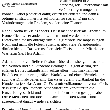
Adam schildert in einem
Clemens Adam rät gerade jetzt zum
Interview, wie Unternehmer mit
Durchstarten.
Veränderungen umgehen
können. Dabei plädiert er dafür, erst zu reflektieren und dann zu
optimieren statt immer nur auf Kosten zu starren. Dann sind
Veränderungen kein Problem, sondern eine Chance.
Nach Corona ist Vieles anders. Da ist mehr passiert als Arbeiten im
Homeoffice. Unter anderem wurden – und werden – die
Lieferketten massiv durchgerüttelt. Es gibt viele Preisanpassungen.
Noch sind nicht alle Folgen absehbar, aber viele Veränderungen
dürften bleiben. Das verunsichert viele Chefs und ihre Mitarbeiter.
Was raten Sie, Herr Adam?
Adam: Ich rate zur Selbstreflexion – über die bisherigen Produkte,
den Vertrieb und die Kundenbeziehungen. Es geht darum, den
eigenen Betrieb zukunftsfähig aufzustellen – mit marktfähigen
Produkten, einem zeitgemäßen Workflow und einem Vertrieb, der
auch das Digitale beherrscht. Ein erster Schritt: Sichtbarkeit für die
Kunden ist jetzt das A und O. Es ist mir vollkommen unverständlich,
dass zum Beispiel manche Autohäuser ihre Verkäufer in die
Kurzarbeit geschickt und damit ihre Informationen gekappt haben.
Diese Menschen sind doch die Antennen in den Markt – und
ausgerechnet darauf wurde verzichtet?
Das eigene Handeln im Spiegel zu betrachten, mithin zu