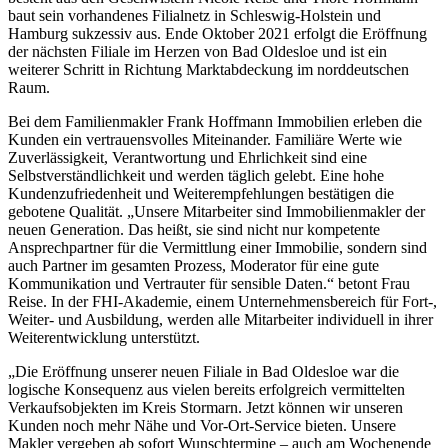
baut sein vorhandenes Filialnetz in Schleswig-Holstein und
Hamburg sukzessiv aus. Ende Oktober 2021 erfolgt die Eröffnung
der nächsten Filiale im Herzen von Bad Oldesloe und ist ein
weiterer Schritt in Richtung Marktabdeckung im norddeutschen
Raum.
Bei dem Familienmakler Frank Hoffmann Immobilien erleben die
Kunden ein vertrauensvolles Miteinander. Familiäre Werte wie
Zuverlässigkeit, Verantwortung und Ehrlichkeit sind eine
Selbstverständlichkeit und werden täglich gelebt. Eine hohe
Kundenzufriedenheit und Weiterempfehlungen bestätigen die
gebotene Qualität. „Unsere Mitarbeiter sind Immobilienmakler der
neuen Generation. Das heißt, sie sind nicht nur kompetente
Ansprechpartner für die Vermittlung einer Immobilie, sondern sind
auch Partner im gesamten Prozess, Moderator für eine gute
Kommunikation und Vertrauter für sensible Daten.“ betont Frau
Reise. In der FHI-Akademie, einem Unternehmensbereich für Fort-,
Weiter- und Ausbildung, werden alle Mitarbeiter individuell in ihrer
Weiterentwicklung unterstützt.
„Die Eröffnung unserer neuen Filiale in Bad Oldesloe war die
logische Konsequenz aus vielen bereits erfolgreich vermittelten
Verkaufsobjekten im Kreis Stormarn. Jetzt können wir unseren
Kunden noch mehr Nähe und Vor-Ort-Service bieten. Unsere
Makler vergeben ab sofort Wunschtermine – auch am Wochenende