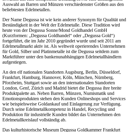
Auswahl an Barren und Münzen verschiedenster Größen aus den
beliebtesten Edelmetallen.
Der Name Degussa ist wie kein anderer Synonym für Qualität und
Beständigkeit in der Welt der Edelmetalle. Diese Tradition wird
heute von der Degussa Sonne/Mond Goldhandel GmbH
(Kurzformen: „Degussa Goldhandel“ oder „Degussa Gold“)
fortgeführt, die im Jahr 2010 gegründet wurde und seit 2011 am
Edelmetallmarkt aktiv ist. Als weltweit operierendes Unternehmen
für Gold, Silber und Platinmetalle ist die Degussa seitdem zum
Marktführer unter den bankenunabhängigen Edelmetallhändlern
aufgestiegen.
An den elf nationalen Standorten Augsburg, Berlin, Düsseldorf,
Frankfurt, Hamburg, Hannover, Köln, München, Nürnberg,
Pforzheim, Stuttgart sowie an den internationalen Standorten
London, Genf, Zürich und Madrid bietet die Degussa ihre breite
Produktpalette an. Neben Barren, Münzen, Numismatik und
Emotionsprodukten stehen den Kunden Onlineshops und Services
wie beispielsweise Goldankauf und Einlagerung zur Verfügung.
Durch seine Edelmetallkompetenz in Handel, Recycling und
Produktion für industrielle Kunden bildet das Unternehmen den
Edelmetallkreislauf vollständig ab.
Das kulturhistorische Museum Degussa Goldkammer Frankfurt