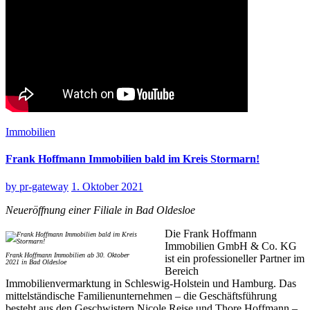
Immobilien
Frank Hoffmann Immobilien bald im Kreis Stormarn!
by
pr-gateway
1. Oktober 2021
Neueröffnung einer Filiale in Bad Oldesloe
Die Frank Hoffmann
Immobilien GmbH & Co. KG
Frank Hoffmann Immobilien ab 30. Oktober
ist ein professioneller Partner im
2021 in Bad Oldesloe
Bereich
Immobilienvermarktung in Schleswig-Holstein und Hamburg. Das
mittelständische Familienunternehmen – die Geschäftsführung
besteht aus den Geschwistern Nicole Reise und Thore Hoffmann –