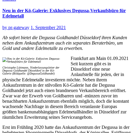
Neu in der Kö-Galerie: Exklusives Degussa-Verkaufsbüro für
Edelmetall
by
pr-gateway
1. September 2021
Ab sofort bietet die Degussa Goldhandel Düsseldorf ihren Kunden
neben dem Ankaufszentrum auch ein separates Beraterbüro, um
Gold und andere Edelmetalle zu erwerben.
Frankfurt am Main 01.09.2021
Seit kurzem gibt es in
Christophe Lüttmann, Niederlassungsleiter der
Düsseldorf eine neue
Degussa Goldhandel Düsseldorf in der Kö-
Galerie (Bildquelle: @DegussaGoldhandel)
Anlaufstelle für jeden, der in
physische Edelmetalle investieren möchte. Neben ihrem
Ankaufzentrum in der stilvollen Kö-Galerie hat die Degussa
Goldhandel jetzt auch einen brandneuen Verkaufsbereich eröffnet.
Zwar war der Erwerb von Goldbarren und -münzen zuvor im
benachbarten Ankaufszentrum ebenfalls möglich, doch die konstant
wachsende Nachfrage in diesem Bereich veranlasste Europas
größten bankenunabhängigen Edelmetallhändler in Düsseldorf zur
räumlichen Erweiterung seines Serviceangebots.
Erst im Frühling 2020 hatte das Ankaufszentrum der Degussa in der
beliebtesten Shoppingmeile Düsseldorfs, der Königsallee, Eröffnung