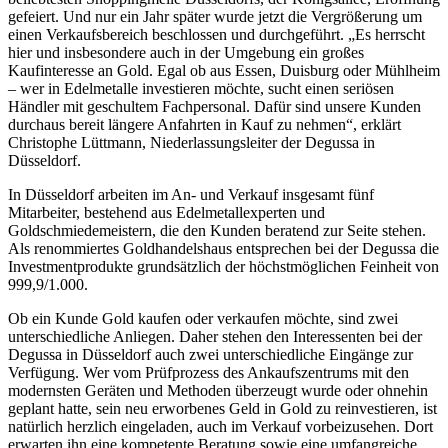
gefeiert. Und nur ein Jahr später wurde jetzt die Vergrößerung um
einen Verkaufsbereich beschlossen und durchgeführt. „Es herrscht
hier und insbesondere auch in der Umgebung ein großes
Kaufinteresse an Gold. Egal ob aus Essen, Duisburg oder Mühlheim
– wer in Edelmetalle investieren möchte, sucht einen seriösen
Händler mit geschultem Fachpersonal. Dafür sind unsere Kunden
durchaus bereit längere Anfahrten in Kauf zu nehmen“, erklärt
Christophe Lüttmann, Niederlassungsleiter der Degussa in
Düsseldorf.
In Düsseldorf arbeiten im An- und Verkauf insgesamt fünf
Mitarbeiter, bestehend aus Edelmetallexperten und
Goldschmiedemeistern, die den Kunden beratend zur Seite stehen.
Als renommiertes Goldhandelshaus entsprechen bei der Degussa die
Investmentprodukte grundsätzlich der höchstmöglichen Feinheit von
999,9/1.000.
Ob ein Kunde Gold kaufen oder verkaufen möchte, sind zwei
unterschiedliche Anliegen. Daher stehen den Interessenten bei der
Degussa in Düsseldorf auch zwei unterschiedliche Eingänge zur
Verfügung. Wer vom Prüfprozess des Ankaufszentrums mit den
modernsten Geräten und Methoden überzeugt wurde oder ohnehin
geplant hatte, sein neu erworbenes Geld in Gold zu reinvestieren, ist
natürlich herzlich eingeladen, auch im Verkauf vorbeizusehen. Dort
erwarten ihn eine kompetente Beratung sowie eine umfangreiche