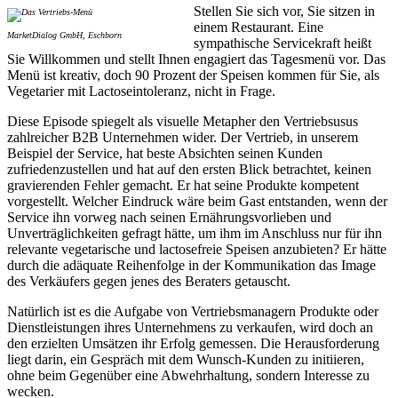
Stellen Sie sich vor, Sie sitzen in
einem Restaurant. Eine
MarketDialog GmbH, Eschborn
sympathische Servicekraft heißt
Sie Willkommen und stellt Ihnen engagiert das Tagesmenü vor. Das
Menü ist kreativ, doch 90 Prozent der Speisen kommen für Sie, als
Vegetarier mit Lactoseintoleranz, nicht in Frage.
Diese Episode spiegelt als visuelle Metapher den Vertriebsusus
zahlreicher B2B Unternehmen wider. Der Vertrieb, in unserem
Beispiel der Service, hat beste Absichten seinen Kunden
zufriedenzustellen und hat auf den ersten Blick betrachtet, keinen
gravierenden Fehler gemacht. Er hat seine Produkte kompetent
vorgestellt. Welcher Eindruck wäre beim Gast entstanden, wenn der
Service ihn vorweg nach seinen Ernährungsvorlieben und
Unverträglichkeiten gefragt hätte, um ihm im Anschluss nur für ihn
relevante vegetarische und lactosefreie Speisen anzubieten? Er hätte
durch die adäquate Reihenfolge in der Kommunikation das Image
des Verkäufers gegen jenes des Beraters getauscht.
Natürlich ist es die Aufgabe von Vertriebsmanagern Produkte oder
Dienstleistungen ihres Unternehmens zu verkaufen, wird doch an
den erzielten Umsätzen ihr Erfolg gemessen. Die Herausforderung
liegt darin, ein Gespräch mit dem Wunsch-Kunden zu initiieren,
ohne beim Gegenüber eine Abwehrhaltung, sondern Interesse zu
wecken.