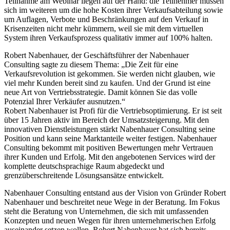
Teilnahme am Webinar liegen auf der Hand: die Teilnehmer müssen
sich im weiteren um die hohe Kosten ihrer Verkaufsabteilung sowie
um Auflagen, Verbote und Beschränkungen auf den Verkauf in
Krisenzeiten nicht mehr kümmern, weil sie mit dem virtuellen
System ihren Verkaufsprozess qualitativ immer auf 100% halten.
Robert Nabenhauer, der Geschäftsführer der Nabenhauer
Consulting sagte zu diesem Thema: „Die Zeit für eine
Verkaufsrevolution ist gekommen. Sie werden nicht glauben, wie
viel mehr Kunden bereit sind zu kaufen. Und der Grund ist eine
neue Art von Vertriebsstrategie. Damit können Sie das volle
Potenzial Ihrer Verkäufer ausnutzen.“
Robert Nabenhauer ist Profi für die Vertriebsoptimierung. Er ist seit
über 15 Jahren aktiv im Bereich der Umsatzsteigerung. Mit den
innovativen Dienstleistungen stärkt Nabenhauer Consulting seine
Position und kann seine Marktanteile weiter festigen. Nabenhauer
Consulting bekommt mit positiven Bewertungen mehr Vertrauen
ihrer Kunden und Erfolg. Mit den angebotenen Services wird der
komplette deutschsprachige Raum abgedeckt und
grenzüberschreitende Lösungsansätze entwickelt.
Nabenhauer Consulting entstand aus der Vision von Gründer Robert
Nabenhauer und beschreitet neue Wege in der Beratung. Im Fokus
steht die Beratung von Unternehmen, die sich mit umfassenden
Konzepten und neuen Wegen für ihren unternehmerischen Erfolg
auseinander setzen wollen. Robert Nabenhauer hat sich bereits