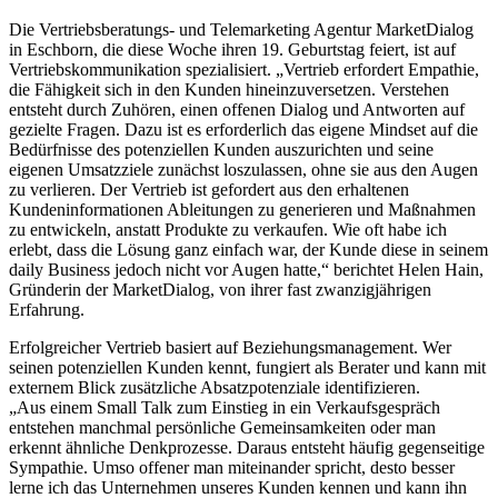
Die Vertriebsberatungs- und Telemarketing Agentur MarketDialog
in Eschborn, die diese Woche ihren 19. Geburtstag feiert, ist auf
Vertriebskommunikation spezialisiert. „Vertrieb erfordert Empathie,
die Fähigkeit sich in den Kunden hineinzuversetzen. Verstehen
entsteht durch Zuhören, einen offenen Dialog und Antworten auf
gezielte Fragen. Dazu ist es erforderlich das eigene Mindset auf die
Bedürfnisse des potenziellen Kunden auszurichten und seine
eigenen Umsatzziele zunächst loszulassen, ohne sie aus den Augen
zu verlieren. Der Vertrieb ist gefordert aus den erhaltenen
Kundeninformationen Ableitungen zu generieren und Maßnahmen
zu entwickeln, anstatt Produkte zu verkaufen. Wie oft habe ich
erlebt, dass die Lösung ganz einfach war, der Kunde diese in seinem
daily Business jedoch nicht vor Augen hatte,“ berichtet Helen Hain,
Gründerin der MarketDialog, von ihrer fast zwanzigjährigen
Erfahrung.
Erfolgreicher Vertrieb basiert auf Beziehungsmanagement. Wer
seinen potenziellen Kunden kennt, fungiert als Berater und kann mit
externem Blick zusätzliche Absatzpotenziale identifizieren.
„Aus einem Small Talk zum Einstieg in ein Verkaufsgespräch
entstehen manchmal persönliche Gemeinsamkeiten oder man
erkennt ähnliche Denkprozesse. Daraus entsteht häufig gegenseitige
Sympathie. Umso offener man miteinander spricht, desto besser
lerne ich das Unternehmen unseres Kunden kennen und kann ihn