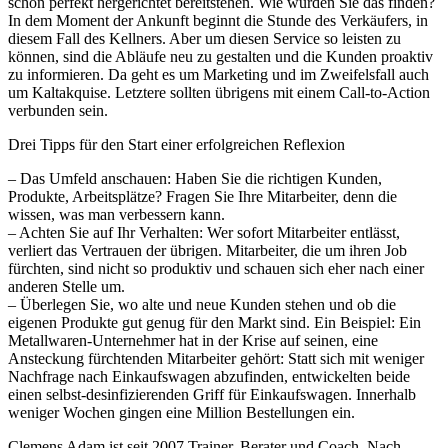
schon perfekt hergerichtet bereitstehen. Wie würden Sie das finden?
In dem Moment der Ankunft beginnt die Stunde des Verkäufers, in
diesem Fall des Kellners. Aber um diesen Service so leisten zu
können, sind die Abläufe neu zu gestalten und die Kunden proaktiv
zu informieren. Da geht es um Marketing und im Zweifelsfall auch
um Kaltakquise. Letztere sollten übrigens mit einem Call-to-Action
verbunden sein.
Drei Tipps für den Start einer erfolgreichen Reflexion
– Das Umfeld anschauen: Haben Sie die richtigen Kunden,
Produkte, Arbeitsplätze? Fragen Sie Ihre Mitarbeiter, denn die
wissen, was man verbessern kann.
– Achten Sie auf Ihr Verhalten: Wer sofort Mitarbeiter entlässt,
verliert das Vertrauen der übrigen. Mitarbeiter, die um ihren Job
fürchten, sind nicht so produktiv und schauen sich eher nach einer
anderen Stelle um.
– Überlegen Sie, wo alte und neue Kunden stehen und ob die
eigenen Produkte gut genug für den Markt sind. Ein Beispiel: Ein
Metallwaren-Unternehmer hat in der Krise auf seinen, eine
Ansteckung fürchtenden Mitarbeiter gehört: Statt sich mit weniger
Nachfrage nach Einkaufswagen abzufinden, entwickelten beide
einen selbst-desinfizierenden Griff für Einkaufswagen. Innerhalb
weniger Wochen gingen eine Million Bestellungen ein.
Clemens Adam ist seit 2007 Trainer, Berater und Coach. Nach