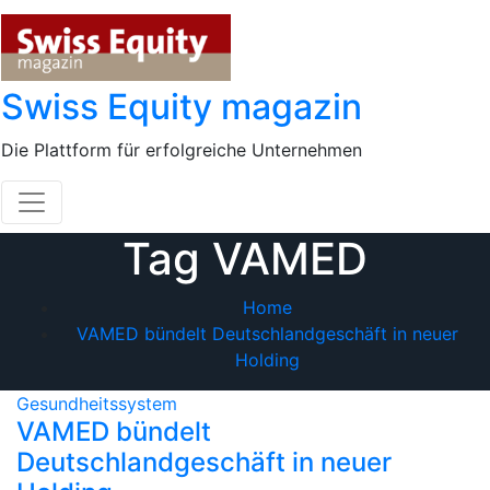
Skip
to
content
Swiss Equity magazin
Die Plattform für erfolgreiche Unternehmen
Tag VAMED
Home
VAMED bündelt Deutschlandgeschäft in neuer
Holding
Gesundheitssystem
VAMED bündelt
Deutschlandgeschäft in neuer