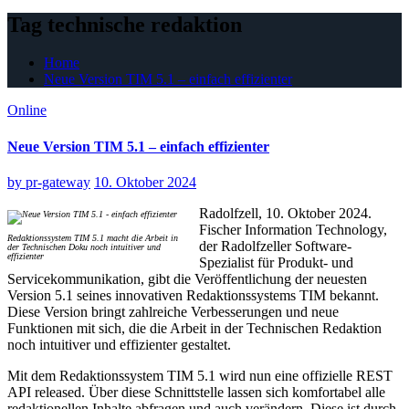
Tag technische redaktion
Home
Neue Version TIM 5.1 – einfach effizienter
Online
Neue Version TIM 5.1 – einfach effizienter
by
pr-gateway
10. Oktober 2024
Radolfzell, 10. Oktober 2024.
Fischer Information Technology,
Redaktionssystem TIM 5.1 macht die Arbeit in
der Radolfzeller Software-
der Technischen Doku noch intuitiver und
effizienter
Spezialist für Produkt- und
Servicekommunikation, gibt die Veröffentlichung der neuesten
Version 5.1 seines innovativen Redaktionssystems TIM bekannt.
Diese Version bringt zahlreiche Verbesserungen und neue
Funktionen mit sich, die die Arbeit in der Technischen Redaktion
noch intuitiver und effizienter gestaltet.
Mit dem Redaktionssystem TIM 5.1 wird nun eine offizielle REST
API released. Über diese Schnittstelle lassen sich komfortabel alle
redaktionellen Inhalte abfragen und auch verändern. Diese ist durch