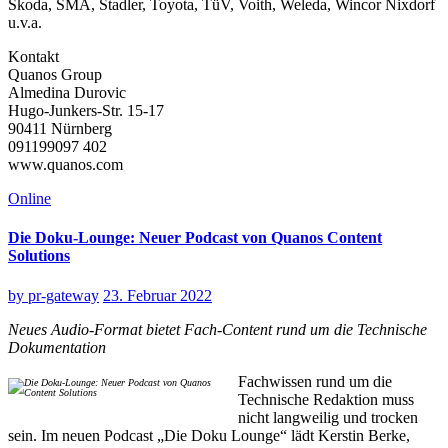
Skoda, SMA, Stadler, Toyota, TüV, Voith, Weleda, Wincor Nixdorf
u.v.a.
Kontakt
Quanos Group
Almedina Durovic
Hugo-Junkers-Str. 15-17
90411 Nürnberg
091199097 402
www.quanos.com
Online
Die Doku-Lounge: Neuer Podcast von Quanos Content
Solutions
by
pr-gateway
23. Februar 2022
Neues Audio-Format bietet Fach-Content rund um die Technische
Dokumentation
Fachwissen rund um die
Technische Redaktion muss
nicht langweilig und trocken
sein. Im neuen Podcast „Die Doku Lounge“ lädt Kerstin Berke,