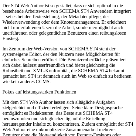
Der ST4 Web Author ist so gestaltet, dass er sich optimal in die
bestehende Arbeitsweise von SCHEMA ST4 Anwendern integriert
– sei es bei der Texterstellung, der Metadatenpflege, der
Wiederverwendung oder dem Knotenmanagement. Er erleichtert
nicht nur erfahrenen Usern die Arbeit, sondern ermöglicht auch
unerfahrenen oder gelegentlichen Benutzern einen reibungslosen
Einstieg.
Im Zentrum der Web-Version von SCHEMA ST4 steht der
systemeigene Editor, der den Nutzern neue Möglichkeiten für
einfaches Schreiben eröffnet. Die Benutzeroberfläche präsentiert
sich dabei äußerst userfreundlich und bietet gleichzeitig die
Robustheit und XML-Konformität, die SCHEMA ST4 bekannt
gemacht hat. ST4 ist demnach auch im Web so einfach zu bedienen
wie kein anderes CCMS.
Fokus auf leistungsstarken Funktionen
Mit dem ST4 Web Author lassen sich alltägliche Aufgaben
zielgerichtet und effizient erledigen. Seine klare Designsprache
ermöglicht es Redakteuren, das Beste aus SCHEMA ST4
herauszuholen und sich gleichzeitig auf die Erstellung
herausragender Inhalte zu konzentrieren. Zudem ermöglicht der ST4
Web Author eine unkomplizierte Zusammenarbeit mehrerer
Benutzer ohne die Notwendigkeit von Remote-Desktops oder