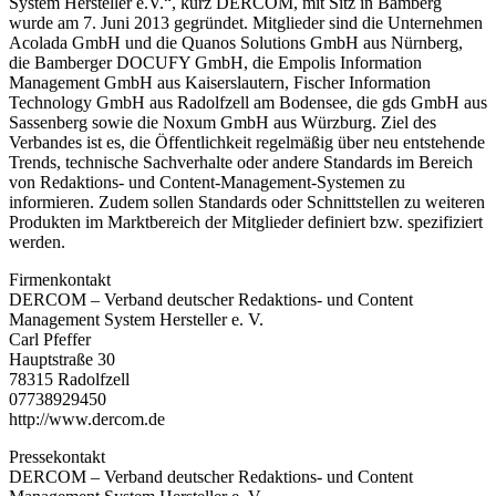
System Hersteller e.V.“, kurz DERCOM, mit Sitz in Bamberg
wurde am 7. Juni 2013 gegründet. Mitglieder sind die Unternehmen
Acolada GmbH und die Quanos Solutions GmbH aus Nürnberg,
die Bamberger DOCUFY GmbH, die Empolis Information
Management GmbH aus Kaiserslautern, Fischer Information
Technology GmbH aus Radolfzell am Bodensee, die gds GmbH aus
Sassenberg sowie die Noxum GmbH aus Würzburg. Ziel des
Verbandes ist es, die Öffentlichkeit regelmäßig über neu entstehende
Trends, technische Sachverhalte oder andere Standards im Bereich
von Redaktions- und Content-Management-Systemen zu
informieren. Zudem sollen Standards oder Schnittstellen zu weiteren
Produkten im Marktbereich der Mitglieder definiert bzw. spezifiziert
werden.
Firmenkontakt
DERCOM – Verband deutscher Redaktions- und Content
Management System Hersteller e. V.
Carl Pfeffer
Hauptstraße 30
78315 Radolfzell
07738929450
http://www.dercom.de
Pressekontakt
DERCOM – Verband deutscher Redaktions- und Content