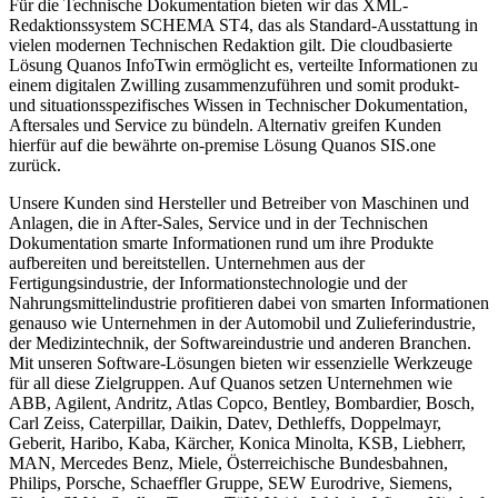
Für die Technische Dokumentation bieten wir das XML-
Redaktionssystem SCHEMA ST4, das als Standard-Ausstattung in
vielen modernen Technischen Redaktion gilt. Die cloudbasierte
Lösung Quanos InfoTwin ermöglicht es, verteilte Informationen zu
einem digitalen Zwilling zusammenzuführen und somit produkt-
und situationsspezifisches Wissen in Technischer Dokumentation,
Aftersales und Service zu bündeln. Alternativ greifen Kunden
hierfür auf die bewährte on-premise Lösung Quanos SIS.one
zurück.
Unsere Kunden sind Hersteller und Betreiber von Maschinen und
Anlagen, die in After-Sales, Service und in der Technischen
Dokumentation smarte Informationen rund um ihre Produkte
aufbereiten und bereitstellen. Unternehmen aus der
Fertigungsindustrie, der Informationstechnologie und der
Nahrungsmittelindustrie profitieren dabei von smarten Informationen
genauso wie Unternehmen in der Automobil und Zulieferindustrie,
der Medizintechnik, der Softwareindustrie und anderen Branchen.
Mit unseren Software-Lösungen bieten wir essenzielle Werkzeuge
für all diese Zielgruppen. Auf Quanos setzen Unternehmen wie
ABB, Agilent, Andritz, Atlas Copco, Bentley, Bombardier, Bosch,
Carl Zeiss, Caterpillar, Daikin, Datev, Dethleffs, Doppelmayr,
Geberit, Haribo, Kaba, Kärcher, Konica Minolta, KSB, Liebherr,
MAN, Mercedes Benz, Miele, Österreichische Bundesbahnen,
Philips, Porsche, Schaeffler Gruppe, SEW Eurodrive, Siemens,