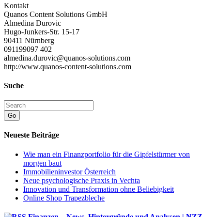
Kontakt
Quanos Content Solutions GmbH
Almedina Durovic
Hugo-Junkers-Str. 15-17
90411 Nürnberg
091199097 402
almedina.durovic@quanos-solutions.com
http://www.quanos-content-solutions.com
Suche
Go
Neueste Beiträge
Wie man ein Finanzportfolio für die Gipfelstürmer von
morgen baut
Immobilieninvestor Österreich
Neue psychologische Praxis in Vechta
Innovation und Transformation ohne Beliebigkeit
Online Shop Trapezbleche
Finanzen – News, Hintergründe und Analysen | NZZ