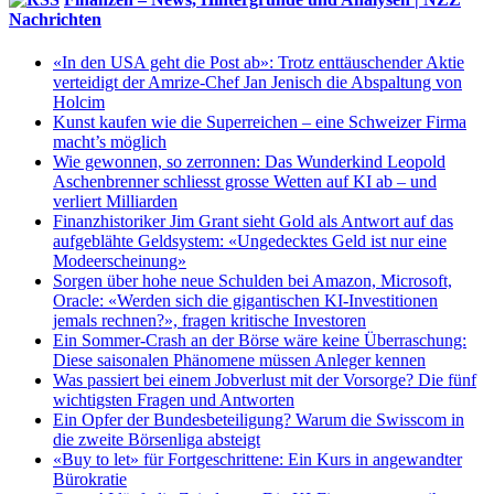
Nachrichten
«In den USA geht die Post ab»: Trotz enttäuschender Aktie
verteidigt der Amrize-Chef Jan Jenisch die Abspaltung von
Holcim
Kunst kaufen wie die Superreichen – eine Schweizer Firma
macht’s möglich
Wie gewonnen, so zerronnen: Das Wunderkind Leopold
Aschenbrenner schliesst grosse Wetten auf KI ab – und
verliert Milliarden
Finanzhistoriker Jim Grant sieht Gold als Antwort auf das
aufgeblähte Geldsystem: «Ungedecktes Geld ist nur eine
Modeerscheinung»
Sorgen über hohe neue Schulden bei Amazon, Microsoft,
Oracle: «Werden sich die gigantischen KI-Investitionen
jemals rechnen?», fragen kritische Investoren
Ein Sommer-Crash an der Börse wäre keine Überraschung:
Diese saisonalen Phänomene müssen Anleger kennen
Was passiert bei einem Jobverlust mit der Vorsorge? Die fünf
wichtigsten Fragen und Antworten
Ein Opfer der Bundesbeteiligung? Warum die Swisscom in
die zweite Börsenliga absteigt
«Buy to let» für Fortgeschrittene: Ein Kurs in angewandter
Bürokratie