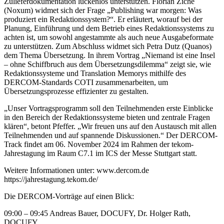
Zulieferdokumentation lückenlos unterstützen. Florian Ziche
(Noxum) widmet sich der Frage „Publishing war morgen: Was
produziert ein Redaktionssystem?“. Er erläutert, worauf bei der
Planung, Einführung und dem Betrieb eines Redaktionssystems zu
achten ist, um sowohl angestammte als auch neue Ausgabeformate
zu unterstützen. Zum Abschluss widmet sich Petra Dutz (Quanos)
dem Thema Übersetzung. In ihrem Vortrag „Niemand ist eine Insel
– ohne Schiffbruch aus dem Übersetzungsdilemma“ zeigt sie, wie
Redaktionssysteme und Translation Memorys mithilfe des
DERCOM-Standards COTI zusammenarbeiten, um
Übersetzungsprozesse effizienter zu gestalten.
„Unser Vortragsprogramm soll den Teilnehmenden erste Einblicke
in den Bereich der Redaktionssysteme bieten und zentrale Fragen
klären“, betont Pfeffer. „Wir freuen uns auf den Austausch mit allen
Teilnehmenden und auf spannende Diskussionen.“ Der DERCOM-
Track findet am 06. November 2024 im Rahmen der tekom-
Jahrestagung im Raum C7.1 im ICS der Messe Stuttgart statt.
Weitere Informationen unter: www.dercom.de
https://jahrestagung.tekom.de/
Die DERCOM-Vorträge auf einen Blick:
09:00 – 09:45 Andreas Bauer, DOCUFY, Dr. Holger Rath,
DOCUFY