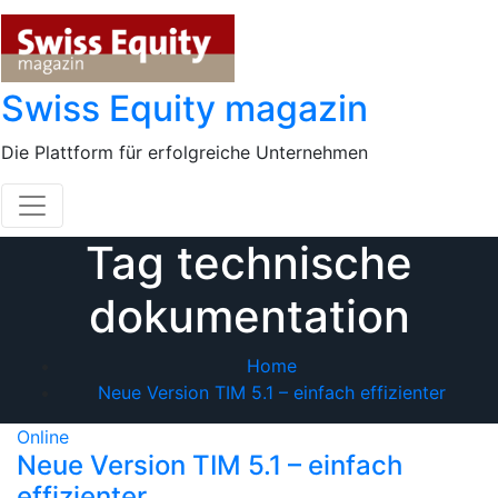
Skip
to
content
Swiss Equity magazin
Die Plattform für erfolgreiche Unternehmen
Tag technische
dokumentation
Home
Neue Version TIM 5.1 – einfach effizienter
Online
Neue Version TIM 5.1 – einfach
effizienter