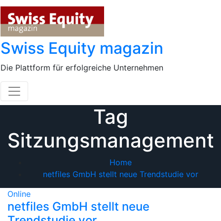
Skip
to
content
Swiss Equity magazin
Die Plattform für erfolgreiche Unternehmen
Tag
Sitzungsmanagement
Home
netfiles GmbH stellt neue Trendstudie vor
Online
netfiles GmbH stellt neue
Trendstudie vor