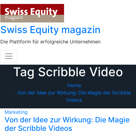
Skip
to
content
Swiss Equity magazin
Die Plattform für erfolgreiche Unternehmen
Tag Scribble Video
Home
Von der Idee zur Wirkung: Die Magie der Scribble
Videos
Marketing
Von der Idee zur Wirkung: Die Magie
der Scribble Videos