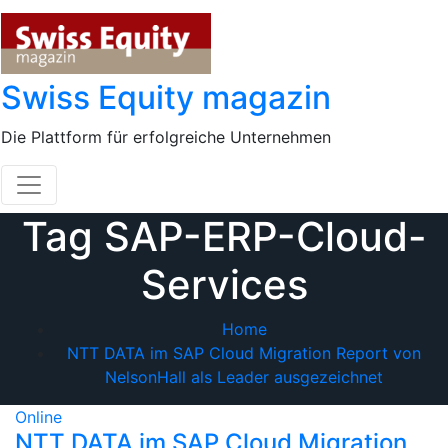
Skip
to
content
Swiss Equity magazin
Die Plattform für erfolgreiche Unternehmen
Tag SAP-ERP-Cloud-
Services
Home
NTT DATA im SAP Cloud Migration Report von
NelsonHall als Leader ausgezeichnet
Online
NTT DATA im SAP Cloud Migration